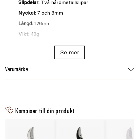
Slipdelar:
Två hårdmetallslipar
Nyckel:
7 och 8mm
Längd:
126mm
Vikt:
48g
Passar till och komplettera med
Se mer
Sekatör Felco 2 med sidoskär
Varumärke
Sekatör Felco 6 med sidoskär
Grensax Felco 201-40
Grensax Felco 211-60
Kompisar till din produkt