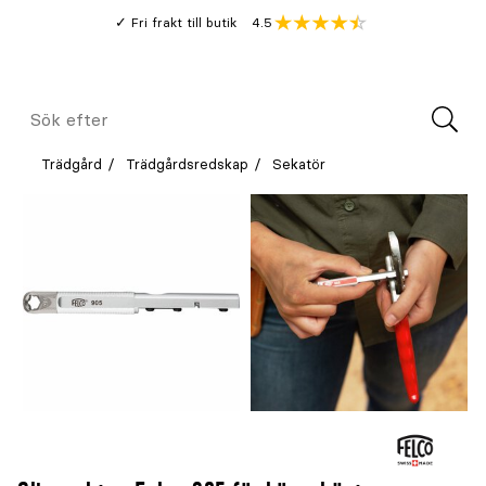
Gå
Genomsnitt
4.5
Fri frakt till butik
kund
till
Öppna
V
recension
huvudinnehållet
Meny
Sök
efter
Trädgård
Trädgårdsredskap
Sekatör