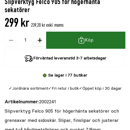
Slipverktyg Felco 905 för högerhänta
sekatörer
299 kr
239,20 kr exkl. moms
−
+
Kvantitet
Köp
Förväntad leveranstid 3-7 arbetsdagar
Se lager i 77 butiker
Jordnära sortiment
Fri retur i butik
Öppet köp i 30 dagar
Artikelnummer
2002241
Slipverktyg Felco 905 för högerhänta sekatörer och
grensaxar med sidoskär. Slipar, finslipar och justerar
med två hårdmetallslipar och nyckel 7/8mm.