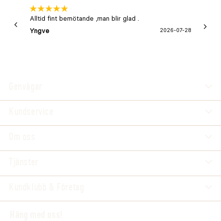
Alltid fint bemötande ,man blir glad .
Bra
Yngve
2026-07-28
Marga
Genvägar
Kundservice
Om oss
Tjänster
Kundklubb & Företag
Häng med oss!