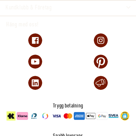
Kundklubb & Företag
Häng med oss!
Trygg betalning
Snabb leverans