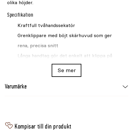
olika höjder.
Specifikation
Kraftfull tvåhandssekatör
Grenklippare med böjt skärhuvud som ger
rena, precisa snitt
Långa handtag gör det enkelt att klippa på
olika höjder
Se mer
Skärhuvudet håller fast grenen och minimerar
Varumärke
kraftansträngningen
Klippdiameter: 35mm
Längd: 600mm
Passande tillbehör och reservdelar
Kompisar till din produkt
Rengöringsspray Felco 981