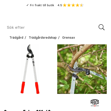
Gå
Genomsnitt
4.5
Fri frakt till butik
kund
till
Öppna
V
recension
huvudinnehållet
Meny
Sök
efter
Trädgård
Trädgårdsredskap
Grensax