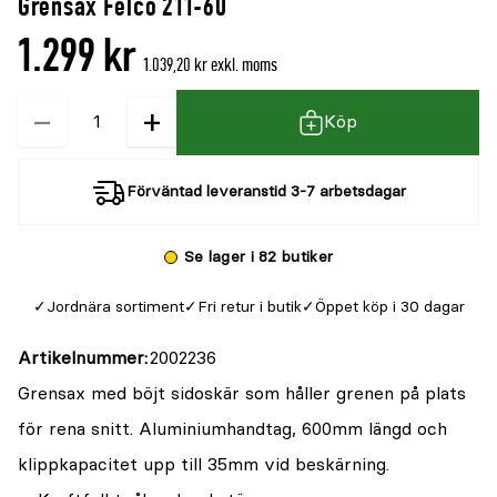
Grensax Felco 211-60
1.299 kr
1.039,20 kr exkl. moms
−
+
Kvantitet
Köp
Förväntad leveranstid 3-7 arbetsdagar
Se lager i 82 butiker
Jordnära sortiment
Fri retur i butik
Öppet köp i 30 dagar
Artikelnummer
2002236
Grensax med böjt sidoskär som håller grenen på plats
för rena snitt. Aluminiumhandtag, 600mm längd och
klippkapacitet upp till 35mm vid beskärning.