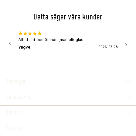
Detta säger våra kunder
Alltid fint bemötande ,man blir glad .
Bra
Yngve
2026-07-28
Marga
Genvägar
Kundservice
Om oss
Tjänster