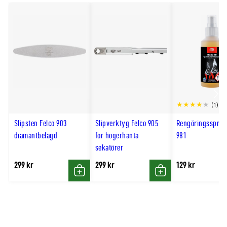
Slipsten Felco 903 diamantbelagd
Slipverktyg Felco 905 för högerhänta
sekatörer
Scro
(1)
till
Slipsten Felco 903
Slipverktyg Felco 905
Rengöringsspray
hög
diamantbelagd
för högerhänta
981
sekatörer
299 kr
299 kr
129 kr
Köp
Köp