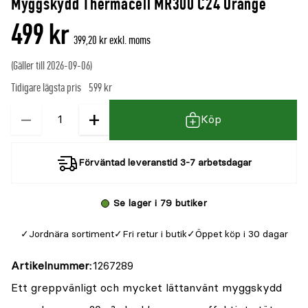
Myggskydd Thermacell MR300 C24 Orange
499 kr
399,20 kr exkl. moms
(Gäller till 2026-09-06)
Tidigare lägsta pris
599 kr
−
+
Kvantitet
Köp
Förväntad leveranstid 3-7 arbetsdagar
Se lager i 79 butiker
Jordnära sortiment
Fri retur i butik
Öppet köp i 30 dagar
Artikelnummer
1267289
Ett greppvänligt och mycket lättanvänt myggskydd