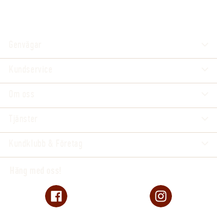
Genvägar
Kundservice
Om oss
Tjänster
Kundklubb & Företag
Häng med oss!