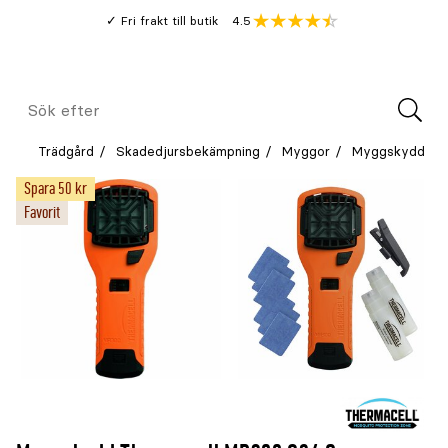
Gå
Genomsnitt
4.5
Fri frakt till butik
kund
till
Öppna
V
recension
huvudinnehållet
Meny
Sök
efter
Trädgård
Skadedjursbekämpning
Myggor
Myggskydd
Spara 50 kr
Favorit