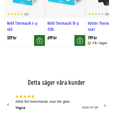
Scro
(3)
(2)
till
Refill Thermacell 4-p
Refill Thermacell 10-p
Hölster Thermace
hög
48h
120h
svart
329 kr
699 kr
199 kr
Få i lager
Köp
Köp
Detta säger våra kunder
Alltid fint bemötande ,man blir glad .
Bra
Yngve
2026-07-28
Marga