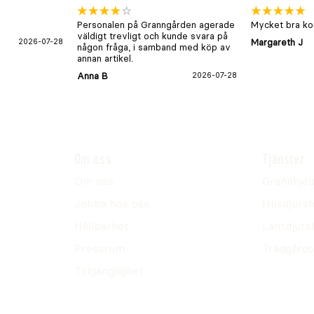
Personalen på Granngården agerade
Mycket bra kon
väldigt trevligt och kunde svara på
2026-07-28
Margareth J
någon fråga, i samband med köp av
annan artikel.
Anna B
2026-07-28
Om oss
Tjänster
Om oss
Grannhjäl
Jobba hos oss
Husdjursh
Hållbarhet
Lantdjurs
Pressrum
Trädgårds
Tillgänglighet