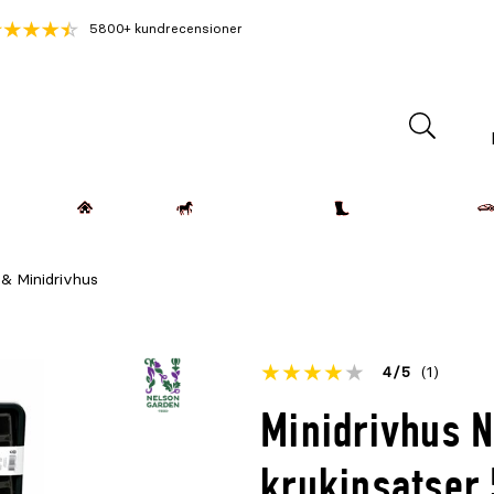
5800+ kundrecensioner
Lantdjur
Hemmet
Häst & Ryttare
Kläder & Skor
 & Minidrivhus
Betyget
4
5
(1)
för
Öppna
Minidrivhus 
denna
recensioner
produkt
krukinsatser