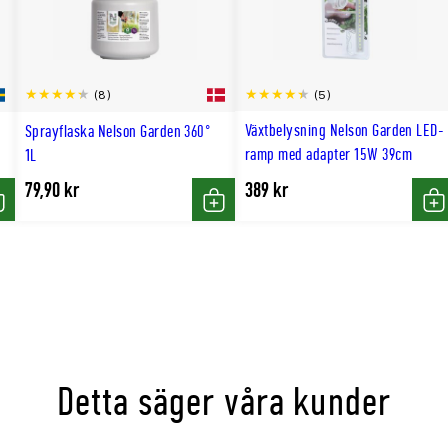
(5)
(8)
Växtbelysning Nelson Garden LED-
Sprayflaska Nelson Garden 360°
ramp med adapter 15W 39cm
1L
79,90 kr
389 kr
öp
Köp
Kö
Detta säger våra kunder