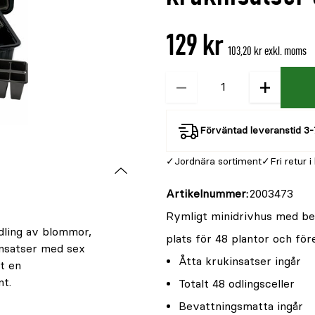
är
{0}
129 kr
av
103,20 kr exkl. moms
5
−
+
Kvantitet
Förväntad leveranstid 3-
Jordnära sortiment
Fri retur i
Artikelnummer
2003473
Rymligt minidrivhus med bev
dling av blommor,
plats för 48 plantor och för
insatser med sex
Åtta krukinsatser ingår
mt en
nt.
Totalt 48 odlingsceller
Bevattningsmatta ingår