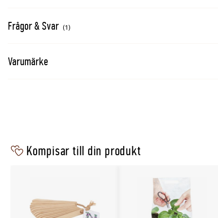
Bevattningsmatta ingår
Användning: förodling och sticklingar
Frågor & Svar
(1)
Se även
Varumärke
Minidrivhus Nelson Garden Large 57x24cm
Värmematta Nelson Garden 20W 22x53cm
Kompisar till din produkt