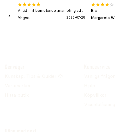
Alltid fint bemötande ,man blir glad .
Bra
Yngve
2026-07-28
Margareta W
Genvägar
Kundservice
Kunskap, Tips & Guider 💡
Vanliga frågor
Varumärken
Hjälp
Hitta butik
Köpvillkor
Visselblåsning
Häng med oss!