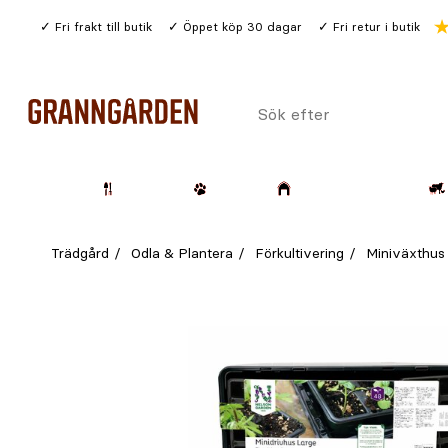
Gå
Fri frakt till butik
Öppet köp 30 dagar
Fri retur i butik
till
huvudinnehållet
Sök
efter
Trädgård
Husdjur
Lantbruk & Skog
Trädgård
Odla & Plantera
Förkultivering
Miniväxthus