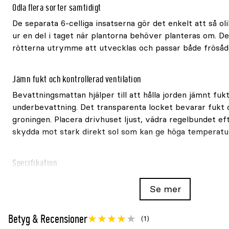
Odla flera sorter samtidigt
De separata 6-celliga insatserna gör det enkelt att så ol
ur en del i taget när plantorna behöver planteras om. De
rötterna utrymme att utvecklas och passar både frösådd
Jämn fukt och kontrollerad ventilation
Bevattningsmattan hjälper till att hålla jorden jämnt fu
underbevattning. Det transparenta locket bevarar fukt
groningen. Placera drivhuset ljust, vädra regelbundet e
skydda mot stark direkt sol som kan ge höga temperatur
Specifikation
Mått: 57x24cm
Se mer
Åtta krukinsatser med sex celler
Totalt 48 odlingsceller
Betyg & Recensioner
(1)