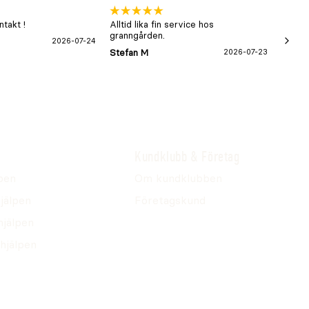
takt !
Alltid lika fin service hos
xx
granngården.
2026-07-24
Hans-B
Stefan M
2026-07-23
Kundklubb & Företag
pen
Om kundklubben
jälpen
Företagskund
hjälpen
hjälpen