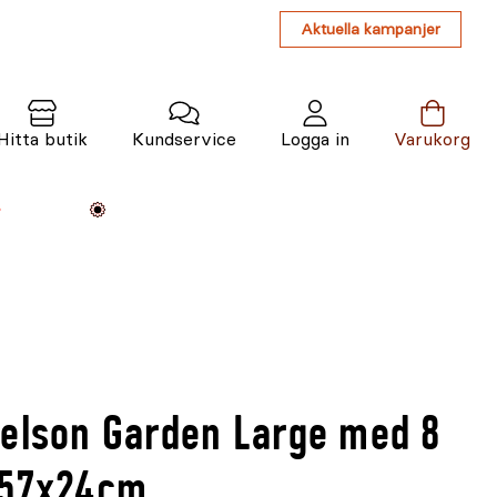
Aktuella kampanjer
Hitta butik
Kundservice
Logga in
Varukorg
Maskiner
Växter
Varumärken
Tjänster
Kunskap
Nelson Garden Large med 8
 57x24cm