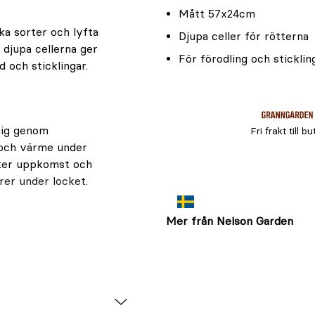
Mått 57x24cm
ika sorter och lyfta
Djupa celler för rötterna
 djupa cellerna ger
För förodling och sticklin
 och sticklingar.
ktig genom
Fri frakt till bu
 och värme under
fter uppkomst och
er under locket.
Mer från Nelson Garden