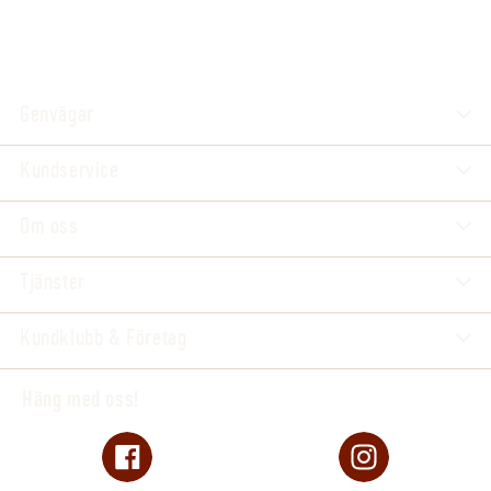
Genvägar
Kundservice
Om oss
Tjänster
Kundklubb & Företag
Häng med oss!