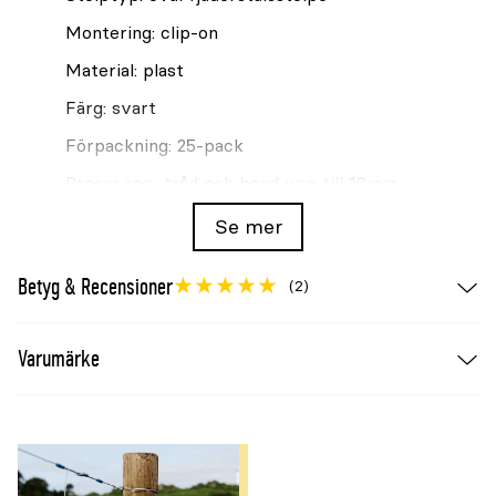
Montering: clip-on
Material: plast
Färg: svart
Förpackning: 25-pack
Passar rep, tråd och band upp till 10mm
Se mer
För stolpens ovansida finns
toppisolator Kerbl för
oval fjäderstålsstolpe
.
Betyg & Recensioner
(2)
Kontroll efter montering
Kontrollera att isolatorn sitter fast, att
Varumärke
ledarmaterialet ligger i avsett spår och att det
inte kan komma i kontakt med stolpen eller andra
ledande delar. Byt spruckna eller slitna isolatorer
innan stängslet spänningssätts igen.