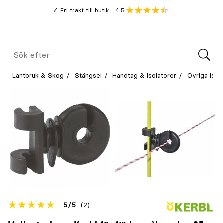
Gå
Genomsnitt
4.5
Fri frakt till butik
kund
till
Öppna
V
recension
huvudinnehållet
Meny
Sök
efter
Lantbruk & Skog
Stängsel
Handtag & Isolatorer
Övriga Isol
Betyget
5
5
(2)
för
Öppna