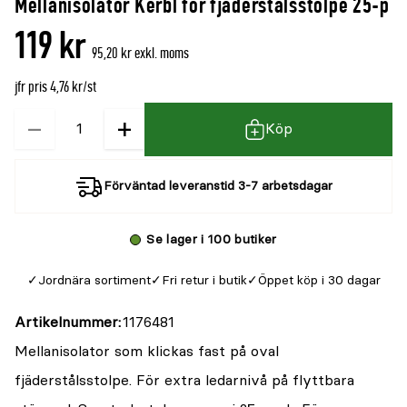
Mellanisolator Kerbl för fjäderstålsstolpe 25-p
denna
recensioner
119 kr
produkt
95,20 kr exkl. moms
är
jfr pris 4,76 kr/st
{0}
av
−
+
Kvantitet
Köp
5
Förväntad leveranstid 3-7 arbetsdagar
Se lager i 100 butiker
Jordnära sortiment
Fri retur i butik
Öppet köp i 30 dagar
Artikelnummer
1176481
Mellanisolator som klickas fast på oval
fjäderstålsstolpe. För extra ledarnivå på flyttbara