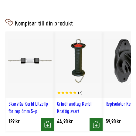
Kompisar till din produkt
Scro
(7)
till
Skarvlås Kerbl Litzclip
Grindhandtag Kerbl
Repisolator Kerb
hög
för rep 6mm 5-p
Kraftig svart
129 kr
44,90 kr
59,90 kr
Köp
Köp