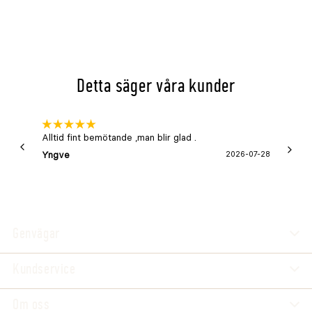
Detta säger våra kunder
Alltid fint bemötande ,man blir glad .
Bra
Yngve
2026-07-28
Marga
Genvägar
Kundservice
Om oss