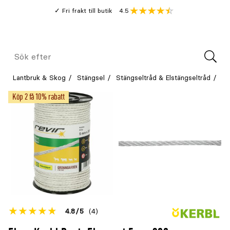
Gå
Genomsnitt
4.5
Fri frakt till butik
kund
till
Öppna
V
recension
huvudinnehållet
Meny
Sök
efter
Lantbruk & Skog
Stängsel
Stängseltråd & Elstängseltråd
El
Köp 2 få 10% rabatt
Betyget
4.8
5
(4)
för
Öppna