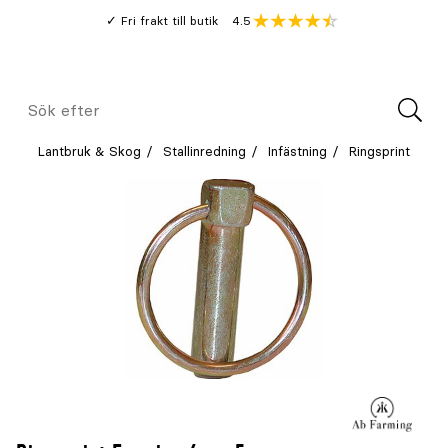
Gå
Genomsnitt
4.5
Fri frakt till butik
kund
till
Öppna
V
recension
huvudinnehållet
Meny
Sök
efter
Lantbruk & Skog
Stallinredning
Infästning
Ringsprint