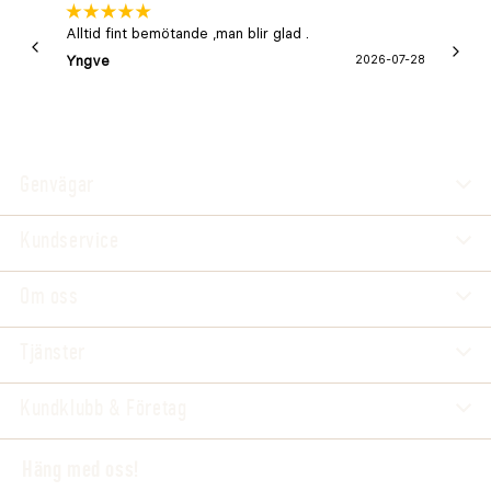
Alltid fint bemötande ,man blir glad .
Bra
Yngve
2026-07-28
Marga
Genvägar
Kundservice
Om oss
Tjänster
Kundklubb & Företag
Häng med oss!