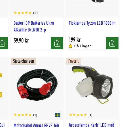
(2)
Batteri GP Batteries Ultra
Ficklampa Tyzon LED 1600lm
Alkaline D/LR20 2-p
199 kr
59,90 kr
Få i lager
Köp
Köp
Köp
Sista chansen
Favorit
(1)
(1)
Gul
Arbetslampa Kerbl LED med
Motorkabel Amiga REVE 16A