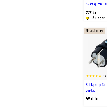
Svart gummi 3
279 kr
Få i lager
Sista chansen
(1)
Stickpropp Gu
Jordad
59,90 kr