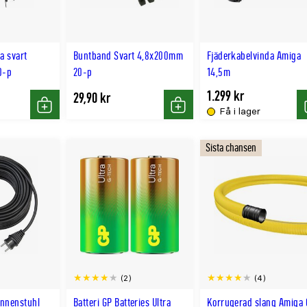
a svart
Buntband Svart 4,8x200mm
Fjäderkabelvinda Amiga
0-p
20-p
14,5m
1.299 kr
29,90 kr
Få i lager
Köp
Köp
Sista chansen
(2)
(4)
ennenstuhl
Batteri GP Batteries Ultra
Korrugerad slang Amiga 