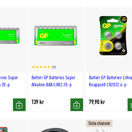
(1)
eries Super
Batteri GP Batteries Super
Batteri GP Batteries Lith
6 20-p
Alkaline AAA/LR03 20-p
Knappcell CR2032 4-p
139 kr
79,90 kr
Köp
Köp
Sista chansen