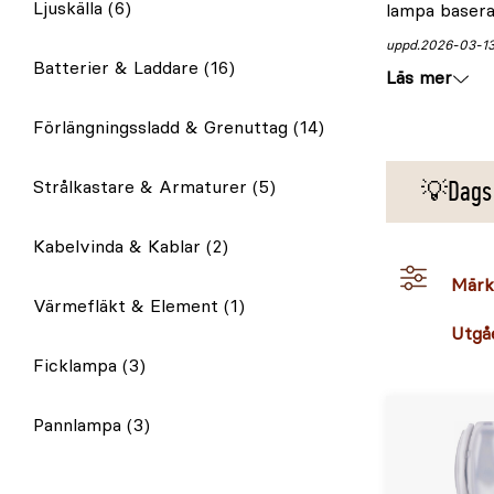
Ljuskälla
(6)
lampa basera
uppd.
2026-03-1
Batterier & Laddare
(16)
Läs mer
Förlängningssladd & Grenuttag
(14)
Strålkastare & Armaturer
(5)
💡Dags a
Kabelvinda & Kablar
(2)
Märk
Värmefläkt & Element
(1)
Utgå
Ficklampa
(3)
Pannlampa
(3)