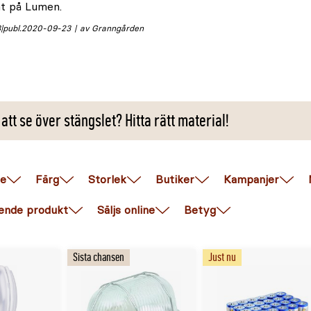
t på Lumen.
3
publ.
2020-09-23
av Granngården
tt se över stängslet? Hitta rätt material!
e
Färg
Storlek
Butiker
Kampanjer
ende produkt
Säljs online
Betyg
Sista chansen
Just nu