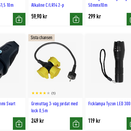
G1,5 10m
Alkaline C/LR14 2-p
50mmx10m
59,90 kr
299 kr
Köp
Köp
Sista chansen
(1)
mmi Svart
Grenuttag 3-väg jordat med
Ficklampa Tyzon LED 300
lock 0,5m
249 kr
119 kr
Köp
Köp