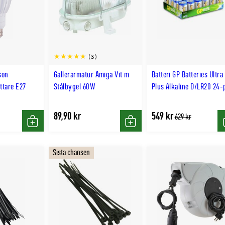
(3)
son
Gallerarmatur Amiga Vit m
Batteri GP Batteries Ultra
ttare E27
Stålbygel 60W
Plus Alkaline D/LR20 24-
89,90 kr
549 kr
Tidligere
629 kr
lägsta
Köp
Köp
pris
Sista chansen