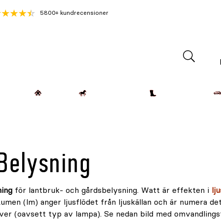
5800+ kundrecensioner
Lantdjur
Hemmet
Häst & Ryttare
Kläder & Skor
 Belysning
ing
för lantbruk- och gårdsbelysning. Watt är effekten i
lj
umen (lm) anger ljusflödet från ljuskällan och är numera det
er (oavsett typ av lampa). Se nedan bild med omvandlingstab