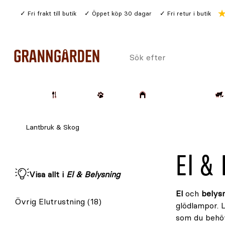
Gå
Fri frakt till butik
Öppet köp 30 dagar
Fri retur i butik
till
huvudinnehållet
Sök
efter
Trädgård
Husdjur
Lantbruk & Skog
Lantbruk & Skog
El &
Visa allt i
El & Belysning
El
och
belysn
Övrig Elutrustning
(18)
glödlampor. L
som du behöv