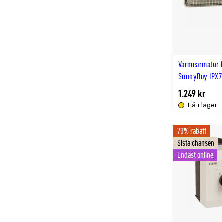
Värmearmatur 
SunnyBoy IPX
1.249 kr
Få i lager
70% rabatt
Sista chansen
Endast online