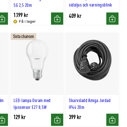
sidoljus och varningsblink
5G 2,5 20m
1.199 kr
409 kr
Få i lager
Köp
Köp
Köp
Sista chansen
lm
LED-lampa Osram med
Skarvsladd Amiga Jordad
ljussensor E27 8,5W
IP44 20m
129 kr
399 kr
Köp
Köp
Köp