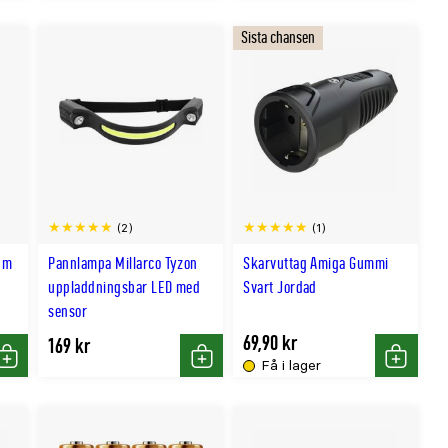
Sista chansen
(2)
(1)
ium
Pannlampa Millarco Tyzon
Skarvuttag Amiga Gummi
uppladdningsbar LED med
Svart Jordad
sensor
69,90 kr
169 kr
Få i lager
Köp
Köp
Köp