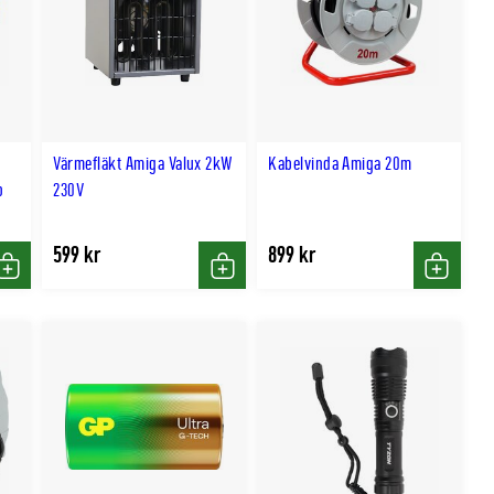
Värmefläkt Amiga Valux 2kW
Kabelvinda Amiga 20m
p
230V
599 kr
899 kr
Köp
Köp
Köp