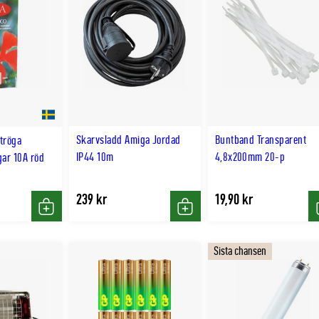
Skarvsladd Amiga Jordad
Buntband Transparent
tröga
IP44 10m
4,8x200mm 20-p
gar 10A röd
239 kr
19,90 kr
Köp
Köp
Sista chansen