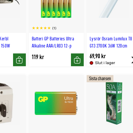
(1)
Kerbl
Batteri GP Batteries Ultra
Lysrör Osram Lumilux T8
7 150W
Alkaline AAA/LR03 12-p
G13 2700K 36W 120cm
69,90 kr
119 kr
Slut i lager
Köp
Köp
Sista chansen