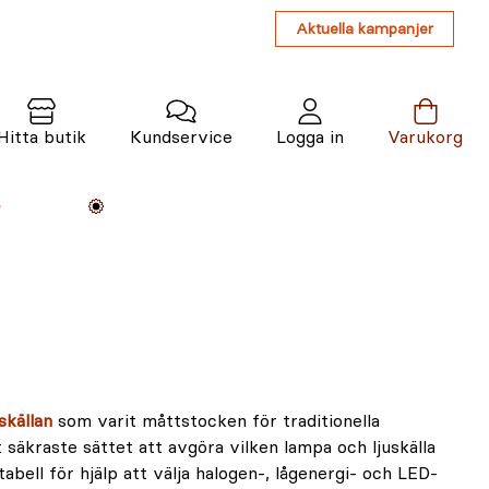
Aktuella kampanjer
Hitta butik
Kundservice
Logga in
Varukorg
Maskiner
Växter
Varumärken
Tjänster
Kunskap
uskällan
som varit måttstocken för traditionella
 säkraste sättet att avgöra vilken lampa och ljuskälla
ell för hjälp att välja halogen-, lågenergi- och LED-