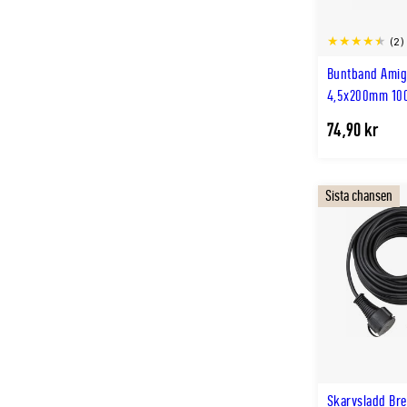
(2)
Buntband Amig
4,5x200mm 10
74,90 kr
Sista chansen
Skarvsladd Br