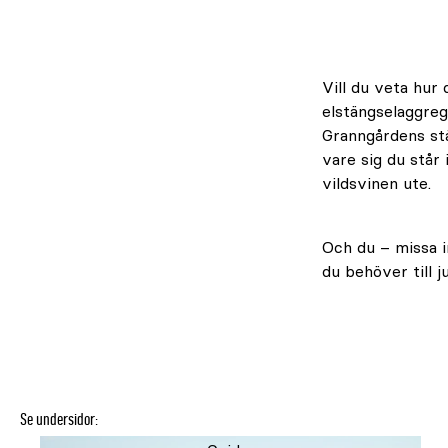
Vill du veta hur 
elstängselaggrega
Granngårdens stän
vare sig du står 
vildsvinen ute.
Och du – missa i
du behöver till j