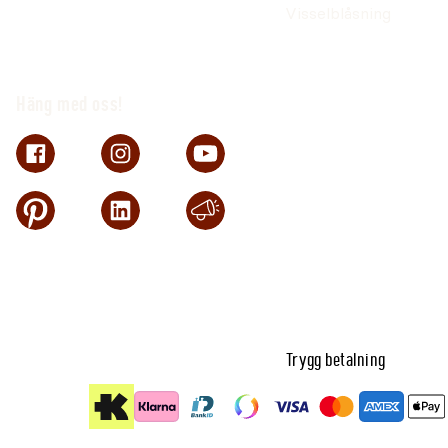
Visselblåsning
Häng med oss!
Trygg betalning