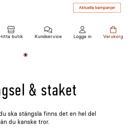
Aktuella kampanjer
Hitta butik
Kundservice
Logga in
Varukorg
Maskiner
Växter
Varumärken
Tjänster
Kunskap
ngsel & staket
du ska stängsla finns det en hel del
 än du kanske tror.