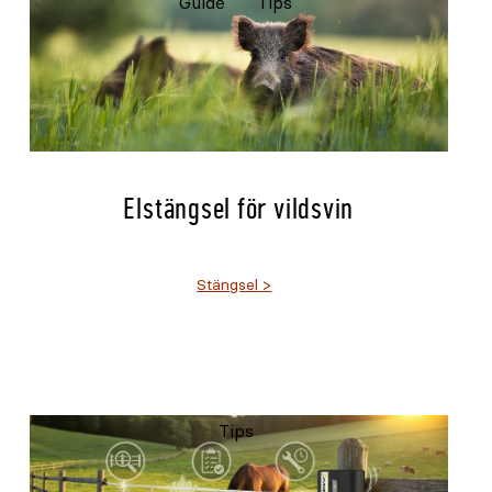
Guide
Tips
Elstängsel för vildsvin
Stängsel
Tips