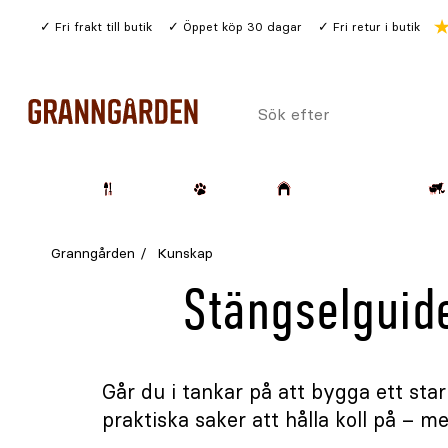
Gå
Fri frakt till butik
Öppet köp 30 dagar
Fri retur i butik
till
huvudinnehållet
Sök
efter
Trädgård
Husdjur
Lantbruk & Skog
Granngården
Kunskap
Stängselguide
Går du i tankar på att bygga ett sta
praktiska saker att hålla koll på – m