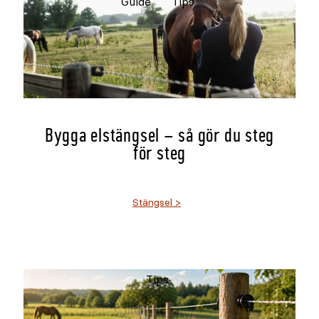
Guide
Tips
Bygga elstängsel – så gör du steg
för steg
Stängsel
Tips