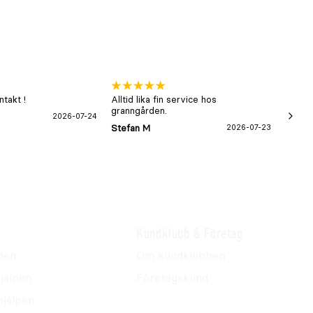
takt !
Alltid lika fin service hos
xx
granngården.
2026-07-24
Hans-B
Stefan M
2026-07-23
Kundklubb & Företag
pen
Om kundklubben
jälpen
Företagskund
hjälpen