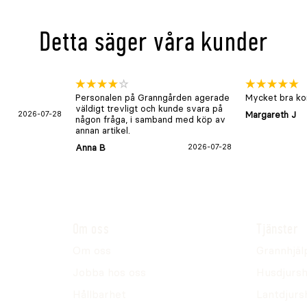
Detta säger våra kunder
Personalen på Granngården agerade
Mycket bra kon
väldigt trevligt och kunde svara på
2026-07-28
Margareth J
någon fråga, i samband med köp av
annan artikel.
Anna B
2026-07-28
Om oss
Tjänster
Om oss
Grannhjäl
Jobba hos oss
Husdjursh
Hållbarhet
Lantdjurs