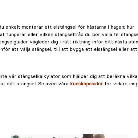
du enkelt monterar ett elstängsel för hästarna i hagen; hur
t fungerar eller vilken stängseltråd du bör välja till stängs
gselguider vägleder dig i rätt riktning inför ditt nästa stä
inför att välja stängsel, till att bygga ett elstängsel eller at
nte vår stängselkalkylator som hjälper dig att beräkna vil
ust ditt stängsel. Se även våra
kunskapssidor
för vidare insp