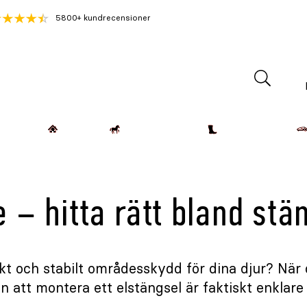
5800+ kundrecensioner
Lantdjur
Hemmet
Häst & Ryttare
Kläder & Skor
 – hitta rätt bland stä
rkt och stabilt områdesskydd för dina djur? När 
en att montera ett elstängsel är faktiskt enklare