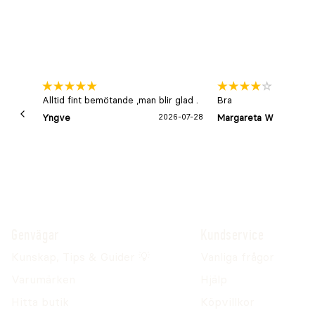
Alltid fint bemötande ,man blir glad .
Bra
Yngve
2026-07-28
Margareta W
Genvägar
Kundservice
Kunskap, Tips & Guider 💡
Vanliga frågor
Varumärken
Hjälp
Hitta butik
Köpvillkor