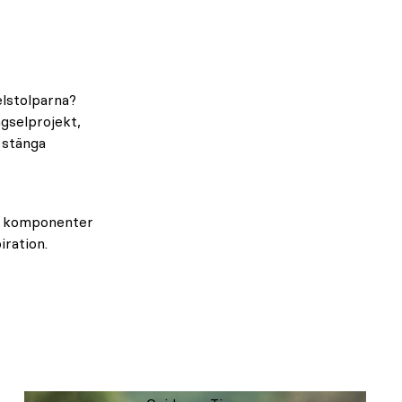
elstolparna?
ngselprojekt,
t stänga
ka komponenter
iration.