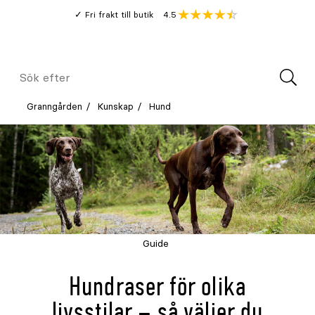
Gå
Genomsnitt
4.5
Fri frakt till butik
kund
till
Öppna
V
recension
huvudinnehållet
Meny
Sök
efter
Granngården
Kunskap
Hund
Guide
Hundraser för olika
livsstilar – så väljer du