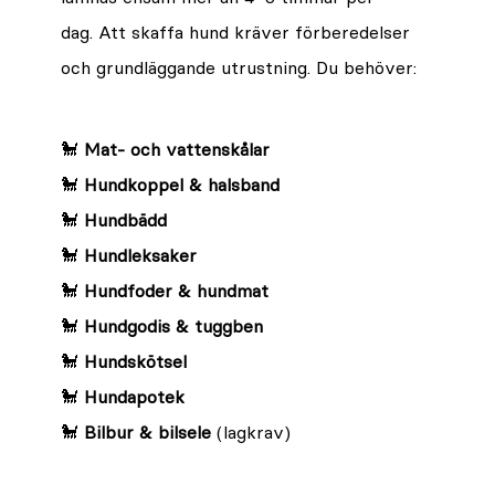
dag. Att skaffa hund kräver förberedelser
och grundläggande utrustning. Du behöver:
🐩
Mat- och vattenskålar
🐩
Hundkoppel & halsband
🐩
Hundbädd
🐩
Hundleksaker
🐩
Hundfoder & hundmat
🐩
Hundgodis & tuggben
🐩
Hundskötsel
🐩
Hundapotek
🐩
Bilbur & bilsele
(lagkrav)