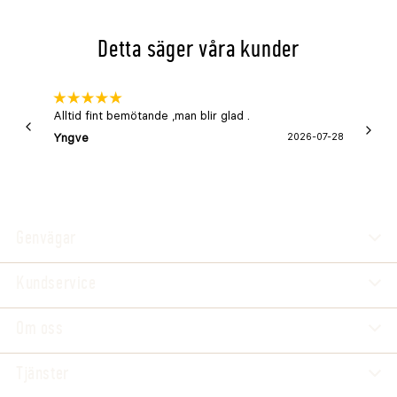
Detta säger våra kunder
Alltid fint bemötande ,man blir glad .
Bra
Yngve
2026-07-28
Marga
Genvägar
Kundservice
Om oss
Tjänster