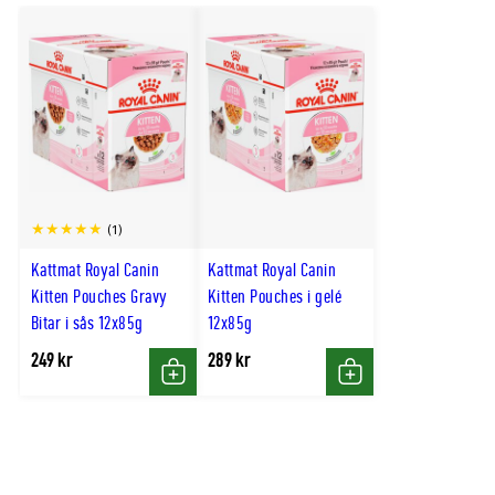
0,05mg - Tekniska tillsatser: Clinoptilolit av
sedimentärt ursprung: 10g - Konserveringsmedel -
Antioxidanter
(1)
Kattmat Royal Canin
Kattmat Royal Canin
Kitten Pouches Gravy
Kitten Pouches i gelé
Bitar i sås 12x85g
12x85g
249 kr
289 kr
Köp
Köp