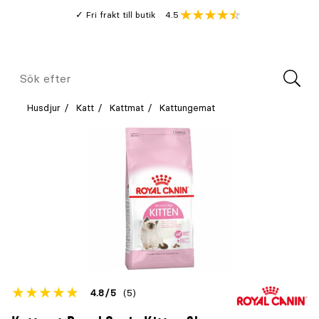
Gå
Genomsnitt
4.5
Fri frakt till butik
kund
till
Öppna
V
recension
huvudinnehållet
Meny
Sök
efter
Husdjur
Katt
Kattmat
Kattungemat
Betyget
4.8
5
(5)
för
Öppna