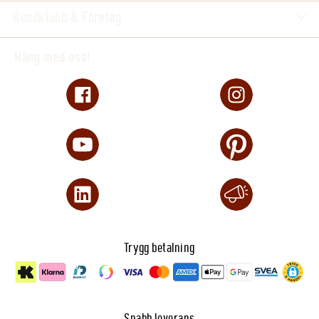
Kundklubb & Företag
Häng med oss!
Trygg betalning
Snabb leverans