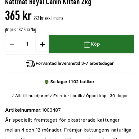
Kattmat Royal Canin Kitten 2kg
denna
recensioner
365 kr
produkt
292 kr exkl. moms
är
jfr pris 182,5 kr/kg
{0}
av
−
+
Kvantitet
Köp
5
Förväntad leveranstid 3-7 arbetsdagar
Se lager i 102 butiker
Allt till husdjuren!
Fri retur i butik
Öppet köp i 30 dagar
Artikelnummer
1003487
Är speciellt framtaget för okastrerade kattungar
mellan 4 och 12 månader. Främjar kattungens naturliga