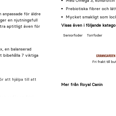
Med Omega 3, kondroitin o
Prebiotiska fibrer och lä
h anpassade för äldre
Mycket smakligt som lock
ger en njutningsfull
Visas även i följande kategor
ra aptitligt även för
Seniorfoder
Torrfoder
, en balanserad
t bibehålla 7 viktiga
Fri frakt till bu
att hjälpa till att
Mer från Royal Canin
teiner för en frisk
ighet och leder.