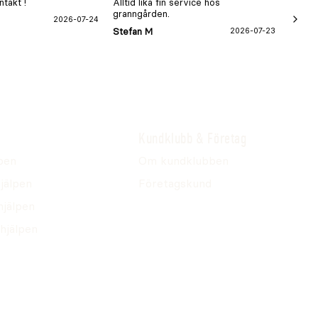
takt !
Alltid lika fin service hos
xx
granngården.
2026-07-24
Hans-B
Stefan M
2026-07-23
Kundklubb & Företag
pen
Om kundklubben
jälpen
Företagskund
hjälpen
hjälpen