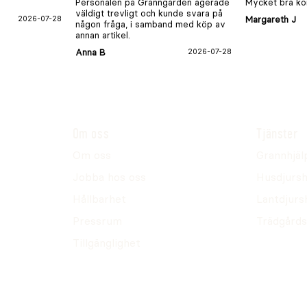
Personalen på Granngården agerade
Mycket bra kon
väldigt trevligt och kunde svara på
2026-07-28
Margareth J
någon fråga, i samband med köp av
annan artikel.
Anna B
2026-07-28
Om oss
Tjänster
Om oss
Grannhjäl
Jobba hos oss
Husdjursh
Hållbarhet
Lantdjurs
Pressrum
Trädgårds
Tillgänglighet