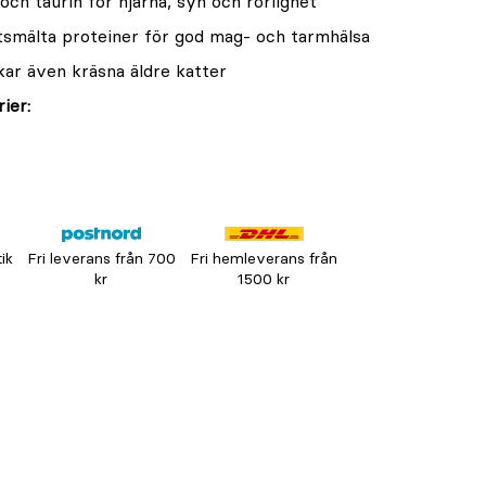
ch taurin för hjärna, syn och rörlighet
ttsmälta proteiner för god mag- och tarmhälsa
ar även kräsna äldre katter
ier:
tik
Fri leverans från 700
Fri hemleverans från
kr
1500 kr