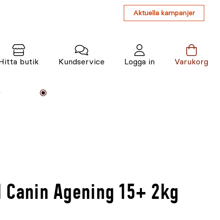
Aktuella kampanjer
Hitta butik
Kundservice
Logga in
Varukorg
Maskiner
Växter
Varumärken
Tjänster
Kunskap
l Canin Agening 15+ 2kg