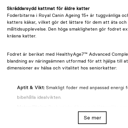
Skräddarsydd kattmat för äldre katter
Foderbitarna i Royal Canin Ageing 15+ är tuggvänliga oc
katters käkar, vilket gör det lättare för dem att äta och 
måltidsupplevelse. Den höga smakligheten gör fodret ext
kräsna katter.
Fodret är berikat med HealthyAge7™ Advanced Complex
blandning av näringsämnen utformad för att hjälpa till at
dimensioner av hälsa och vitalitet hos seniorkatter:
Aptit & Vikt:
Smakligt foder med anpassad energi för 
bibehålla idealvikten.
Matsmältning:
Prebiotiska fibrer och lättsmälta pro
matsmältning.
Se mer
Rörlighet:
EPA+DHA och kondroitin som stödjer rörl