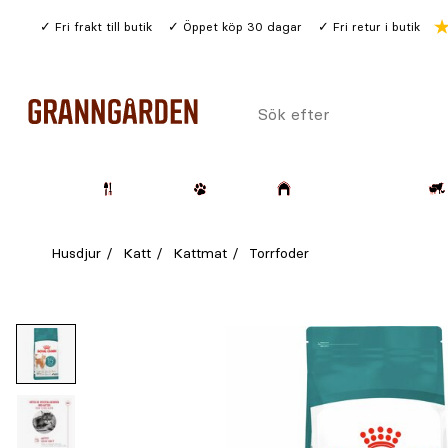
Gå
Fri frakt till butik
Öppet köp 30 dagar
Fri retur i butik
till
huvudinnehållet
Sök
efter
Trädgård
Husdjur
Lantbruk & Skog
Husdjur
Katt
Kattmat
Torrfoder