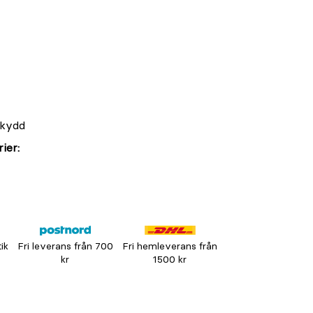
skydd
ier:
tik
Fri leverans från 700
Fri hemleverans från
kr
1500 kr