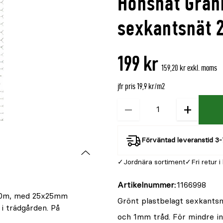
Hönsnät Gran
denna
recensioner
produkt
sexkantsnät
är
{0}
199 kr
av
159,20 kr exkl. moms
5
jfr pris 19,9 kr/m2
−
+
Kvantitet
Förväntad leveranstid 3-
Jordnära sortiment
Fri retur i
m
Artikelnummer
1166998
x10m, med 25x25mm
Grönt plastbelagt sexkant
i trädgården. På
och 1mm tråd. För mindre in