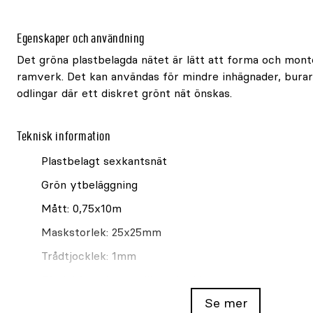
Egenskaper och användning
Det gröna plastbelagda nätet är lätt att forma och mont
ramverk. Det kan användas för mindre inhägnader, bura
odlingar där ett diskret grönt nät önskas.
Teknisk information
Plastbelagt sexkantsnät
Grön ytbeläggning
Mått: 0,75x10m
Maskstorlek: 25x25mm
Trådtjocklek: 1mm
För inhägnad och odlingsskydd
Se mer