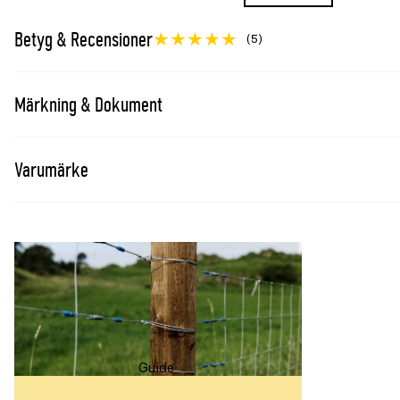
Se även
Betyg & Recensioner
(5)
Hönsnät Granngården plastat sexkantsnät 25mm 0
Hönsnät Granngården plastat sexkantsnät 25mm 1
Märkning & Dokument
Varumärke
Guide