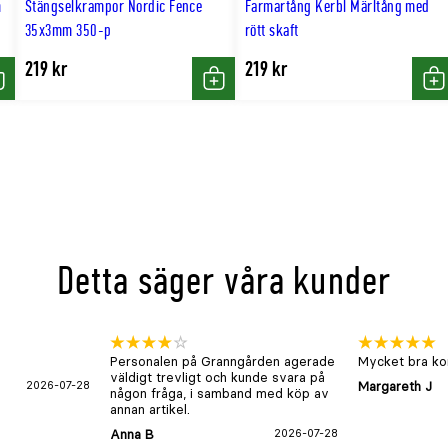
m
Stängselkrampor Nordic Fence
Farmartång Kerbl Märltång med
35x3mm 350-p
rött skaft
219 kr
219 kr
öp
Köp
Kö
Detta säger våra kunder
Personalen på Granngården agerade
Mycket bra kon
väldigt trevligt och kunde svara på
2026-07-28
Margareth J
någon fråga, i samband med köp av
annan artikel.
Anna B
2026-07-28