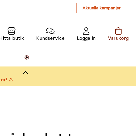
Aktuella kampanjer
Hitta butik
Kundservice
Logga in
Varukorg
Maskiner
Växter
Varumärken
Tjänster
Kunskap
er! ⚠️