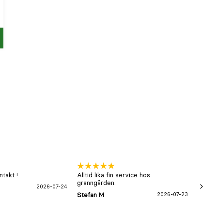
p
takt !
Alltid lika fin service hos
xx
granngården.
2026-07-24
Hans-B
Stefan M
2026-07-23