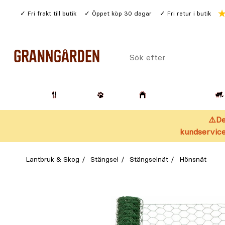
Gå
Fri frakt till butik
Öppet köp 30 dagar
Fri retur i butik
till
huvudinnehållet
Sök
efter
Trädgård
Husdjur
Lantbruk & Skog
⚠️De
kundservice
Lantbruk & Skog
Stängsel
Stängselnät
Hönsnät