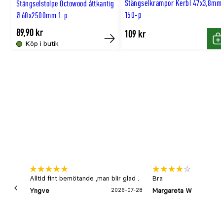
Stängselkrampor Kerbl 47x3,8m
Stängselstolpe Octowood åttkantig
150-p
Ø 60x2500mm 1-p
89,90 kr
109 kr
Köp i butik
Köp
K
Alltid fint bemötande ,man blir glad .
Bra
Yngve
2026-07-28
Margareta W