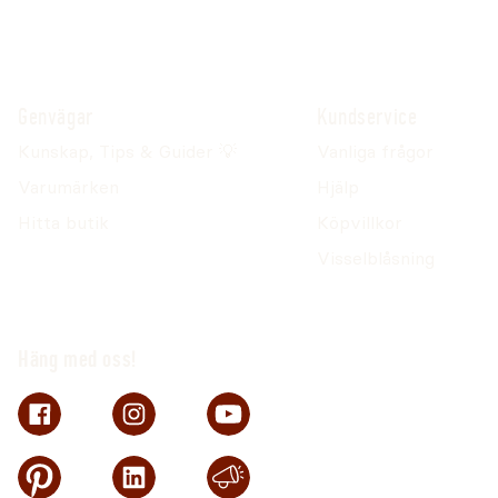
Genvägar
Kundservice
Kunskap, Tips & Guider 💡
Vanliga frågor
Varumärken
Hjälp
Hitta butik
Köpvillkor
Visselblåsning
Häng med oss!