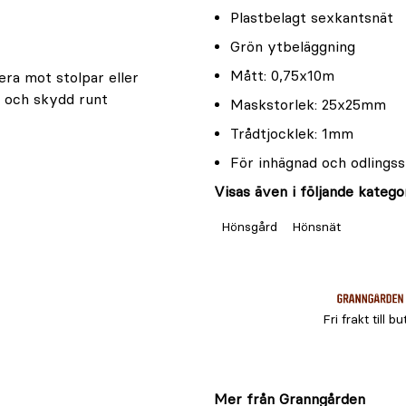
Plastbelagt sexkantsnät
Grön ytbeläggning
Mått: 0,75x10m
era mot stolpar eller
r och skydd runt
Maskstorlek: 25x25mm
Trådtjocklek: 1mm
För inhägnad och odlings
Visas även i följande kategor
Hönsgård
Hönsnät
Fri frakt till bu
Mer från Granngården