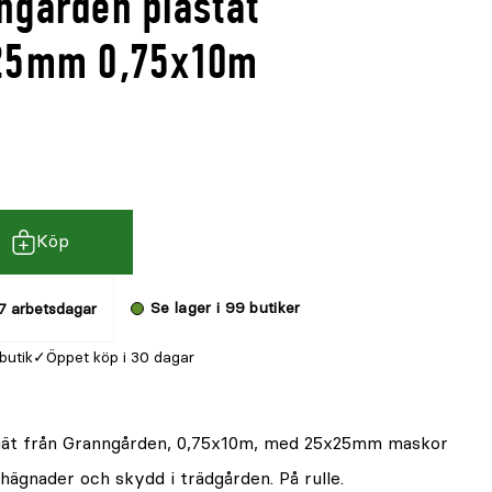
ngården plastat
 25mm 0,75x10m
Köp
Se lager i 99 butiker
7 arbetsdagar
 butik
Öppet köp i 30 dagar
snät från Granngården, 0,75x10m, med 25x25mm maskor
hägnader och skydd i trädgården. På rulle.