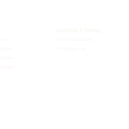
Kundklubb & Företag
pen
Om kundklubben
jälpen
Företagskund
hjälpen
hjälpen