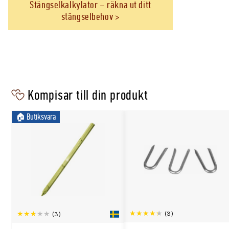
Stängselkalkylator – räkna ut ditt
stängselbehov
Kompisar till din produkt
🏠︎ Butiksvara
(3)
(3)