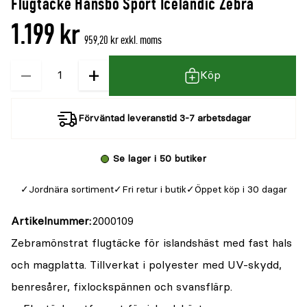
Flugtäcke Hansbo Sport Icelandic Zebra
1.199 kr
959,20 kr exkl. moms
−
+
Kvantitet
Köp
Förväntad leveranstid 3-7 arbetsdagar
Se lager i 50 butiker
Jordnära sortiment
Fri retur i butik
Öppet köp i 30 dagar
Artikelnummer
2000109
Zebramönstrat flugtäcke för islandshäst med fast hals
och magplatta. Tillverkat i polyester med UV-skydd,
benresårer, fixlockspännen och svansflärp.