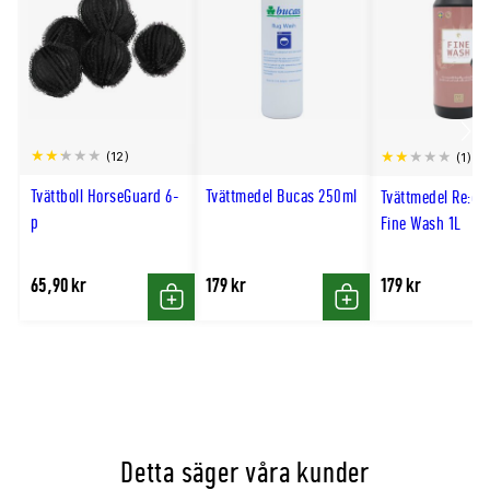
Sömmar
Utåtvända sömmar
Detaljer
Benresårer, fixlockspännen och svansflärp
Scro
(12)
(1)
till
Tvättboll HorseGuard 6-
Tvättmedel Bucas 250ml
Tvättmedel Re:cl
hög
p
Fine Wash 1L
65,90 kr
179 kr
179 kr
Köp
Köp
Detta säger våra kunder