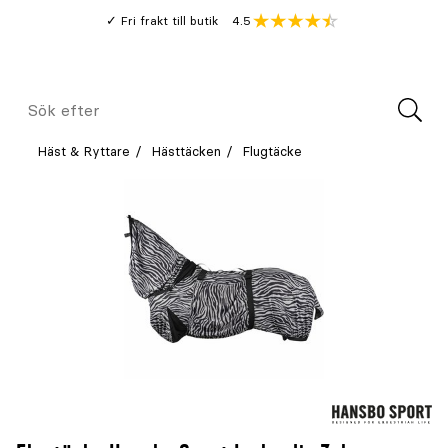
Gå
Genomsnitt
4.5
Fri frakt till butik
kund
till
Öppna
V
recension
huvudinnehållet
Meny
Sök
efter
Häst & Ryttare
Hästtäcken
Flugtäcke