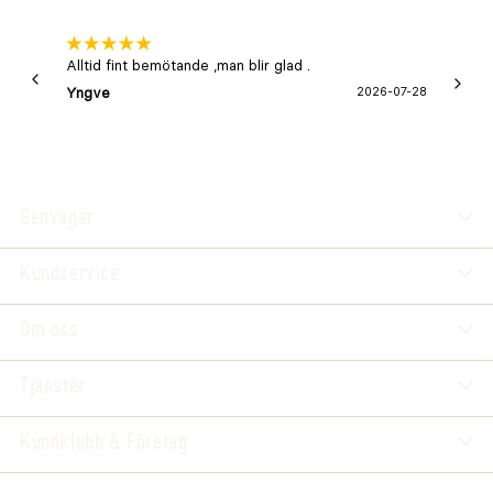
Alltid fint bemötande ,man blir glad .
Bra
Yngve
2026-07-28
Marga
Genvägar
Kundservice
Om oss
Tjänster
Kundklubb & Företag