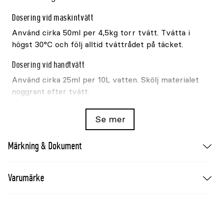
Dosering vid maskintvätt
Använd cirka 50ml per 4,5kg torr tvätt. Tvätta i
högst 30°C och följ alltid tvättrådet på täcket.
Dosering vid handtvätt
Använd cirka 25ml per 10L vatten. Skölj materialet
noggrant efter tvätt.
Viktigt vid täckestvätt
Se mer
Använd inte sköljmedel. Torktumla eller
centrifugera inte täcket om inte produktens
Märkning & Dokument
tvättråd uttryckligen tillåter det. Låt täcket
hängtorka eller plantorka i rumstemperatur.
Varumärke
Varumärke
Bucas
Produkt
Rug Wash
Produkttyp
Tvättmedel för hästtäcken och tekniska textilier