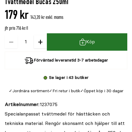
Tvättmedel Bucas 250ml
179 kr
143,20 kr exkl. moms
jfr pris 716 kr/l
−
+
Kvantitet
Köp
Förväntad leveranstid 3-7 arbetsdagar
Se lager i 43 butiker
Jordnära sortiment
Fri retur i butik
Öppet köp i 30 dagar
Artikelnummer
1237075
Specialanpassat tvättmedel för hästtäcken och
tekniska material. Rengör skonsamt och hjälper till att