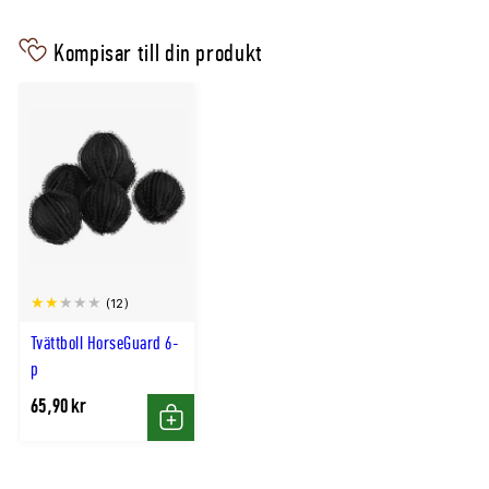
Maskintvätt
Ca 50ml per 4,5kg torr tvätt
Handtvätt
Kompisar till din produkt
Ca 25ml per 10L vatten
Tvättemperatur
Högst 30°C
Volym
250ml
(12)
Tvättboll HorseGuard 6-
p
65,90 kr
Köp