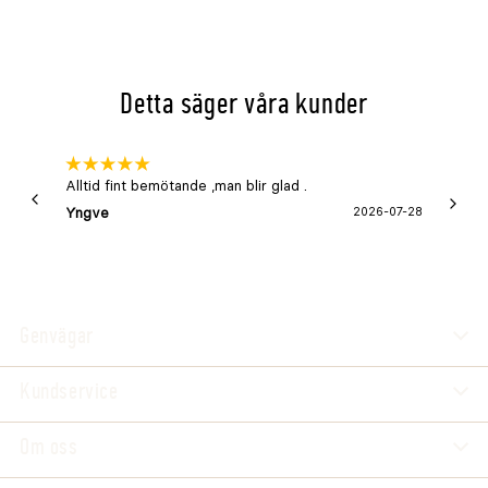
Detta säger våra kunder
Alltid fint bemötande ,man blir glad .
Bra
Yngve
2026-07-28
Marga
Genvägar
Kundservice
Om oss