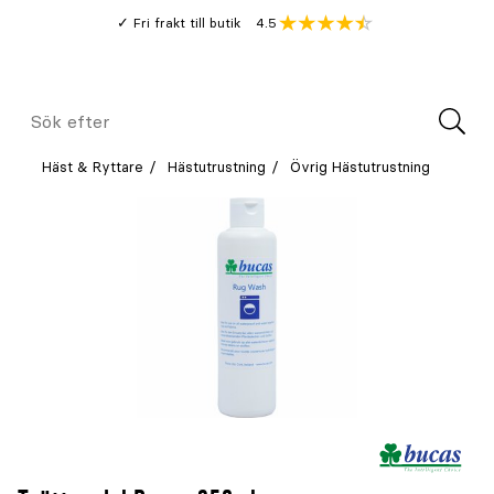
Gå
Genomsnitt
4.5
Fri frakt till butik
kund
till
Öppna
V
recension
huvudinnehållet
Meny
Sök
efter
Häst & Ryttare
Hästutrustning
Övrig Hästutrustning