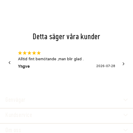
Detta säger våra kunder
Alltid fint bemötande ,man blir glad .
Bra
Yngve
2026-07-28
Marga
Genvägar
Kundservice
Om oss