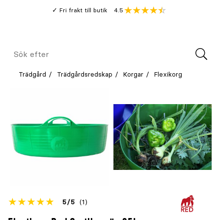
Gå
Genomsnitt
4.5
Fri frakt till butik
kund
till
Öppna
V
recension
huvudinnehållet
Meny
Sök
efter
Trädgård
Trädgårdsredskap
Korgar
Flexikorg
Betyget
5
5
(1)
för
Öppna