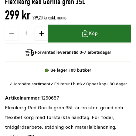
Flexikorg Red Gorilla grön 35L
denna
recensioner
299 kr
produkt
239,20 kr exkl. moms
är
−
+
Kvantitet
{0}
Köp
av
5
Förväntad leveranstid 3-7 arbetsdagar
Se lager i 83 butiker
Jordnära sortiment
Fri retur i butik
Öppet köp i 30 dagar
Artikelnummer
1250657
Flexikorg Red Gorilla grön 35L är en stor, grund och
flexibel korg med förstärkta handtag. För foder,
trädgårdsarbete, städning och materialblandning.