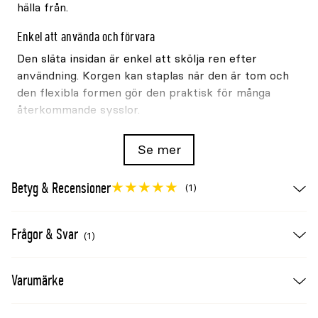
hälla från.
Enkel att använda och förvara
Den släta insidan är enkel att skölja ren efter
användning. Korgen kan staplas när den är tom och
den flexibla formen gör den praktisk för många
återkommande sysslor.
Produktinformation
Se mer
Varumärke
Red Gorilla
Betyg & Recensioner
(1)
Produkttyp
Flexikorg
Volym
35L
Färg
Grön
Frågor & Svar
(1)
Utförande
Stor och grund modell
Material
Flexibel LDPE-plast
Varumärke
Användning
Inomhus och utomhus