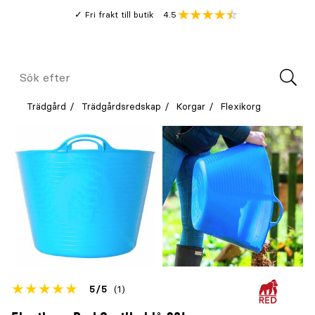
Gå
Genomsnitt
4.5
Fri frakt till butik
kund
till
Öppna
V
recension
huvudinnehållet
Meny
Sök
efter
Trädgård
Trädgårdsredskap
Korgar
Flexikorg
Betyget
5
5
(1)
för
Öppna