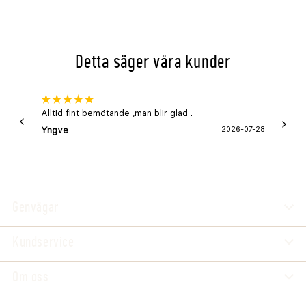
Volym
38L
Färg
Blå
Utförande
Rymlig modell med högre sidor
Detta säger våra kunder
Material
Flexibel LDPE-plast
Användning
Inomhus och utomhus
Alltid fint bemötande ,man blir glad .
Bra
Yngve
2026-07-28
Marga
Genvägar
Kundservice
Om oss