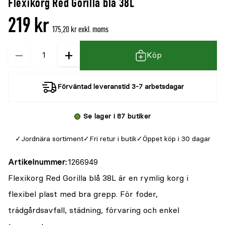
Flexikorg Red Gorilla blå 38L
denna
recensioner
219 kr
produkt
175,20 kr exkl. moms
är
−
+
Kvantitet
{0}
Köp
av
5
Förväntad leveranstid 3-7 arbetsdagar
Se lager i 87 butiker
Jordnära sortiment
Fri retur i butik
Öppet köp i 30 dagar
Artikelnummer
1266949
Flexikorg Red Gorilla blå 38L är en rymlig korg i
flexibel plast med bra grepp. För foder,
trädgårdsavfall, städning, förvaring och enkel