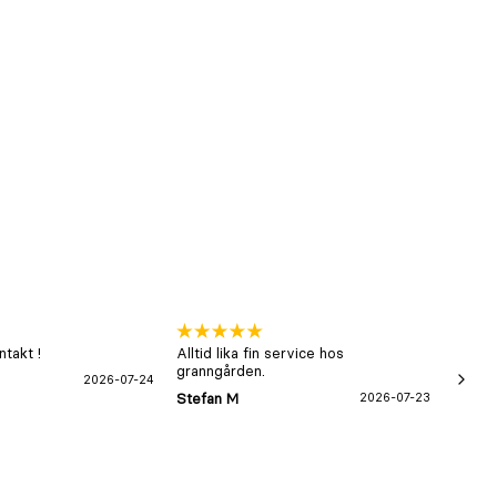
takt !
Alltid lika fin service hos
xx
granngården.
2026-07-24
Hans-B
Stefan M
2026-07-23