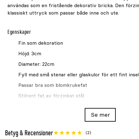
användas som en fristående dekorativ bricka. Den förzi
klassiskt uttryck som passar både inne och ute.
Egenskaper
Fin som dekoration
Höjd: 3cm
Diameter: 22cm
Fyll med små stenar eller glaskulor för ett fint ins
Passar bra som blomkrukefat
Stilrent fat av förzinkat stål
Se mer
Se även
Fat Granngården i zink mellan Ø28cm
Betyg & Recensioner
(2)
Fat Granngården i zink stor Ø42cm