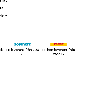
efat
tål
ier:
tik
Fri leverans från 700
Fri hemleverans från
kr
1500 kr