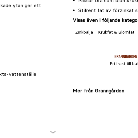
Passar bra som blomkruk
nkade ytan ger ett
Stilrent fat av förzinkat s
Visas även i följande kategor
Zinkbalja
Krukfat & Blomfat
Fri frakt till bu
ekts-vattenställe
Mer från Granngården