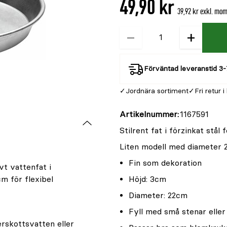
49,90 kr
är
39,92 kr exkl. mo
{0}
av
−
+
Kvantitet
5
Förväntad leveranstid 3-
Jordnära sortiment
Fri retur i
Artikelnummer
1167591
Stilrent fat i förzinkat stål
Liten modell med diameter 2
Fin som dekoration
ivt vattenfat i
m för flexibel
Höjd: 3cm
Diameter: 22cm
Fyll med små stenar eller 
rskottsvatten eller