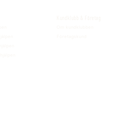
Kundklubb & Företag
pen
Om kundklubben
jälpen
Företagskund
hjälpen
hjälpen