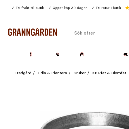
Gå
Fri frakt till butik
Öppet köp 30 dagar
Fri retur i butik
till
huvudinnehållet
Sök
efter
Trädgård
Husdjur
Lantbruk & Skog
Trädgård
Odla & Plantera
Krukor
Krukfat & Blomfat