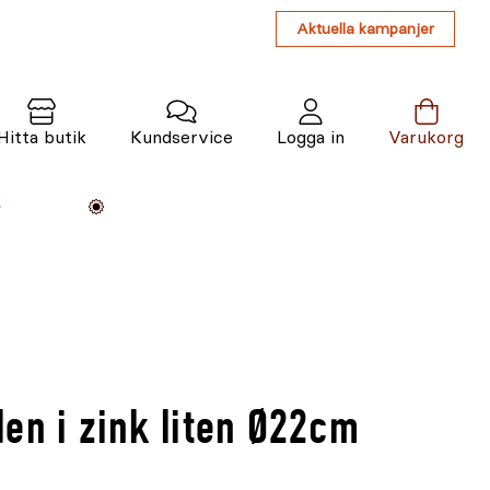
Aktuella kampanjer
Hitta butik
Kundservice
Logga in
Varukorg
Maskiner
Växter
Varumärken
Tjänster
Kunskap
en i zink liten Ø22cm