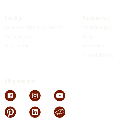
Genvägar
Kundservice
Kunskap, Tips & Guider 💡
Vanliga frågor
Varumärken
Hjälp
Hitta butik
Köpvillkor
Visselblåsning
Häng med oss!