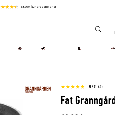
5800+ kundrecensioner
Lantdjur
Hemmet
Häst & Ryttare
Kläder & Skor
Betyget
5
5
(2)
för
Öppna
Fat Granngård
denna
recensioner
produkt