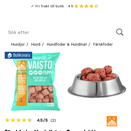
Gå
Genomsnitt
4.5
Fri frakt till butik
kund
till
Öppna
V
recension
huvudinnehållet
Meny
Sök
efter
Husdjur
Hund
Hundfoder & Hundmat
Färskfoder
🏠︎ Butiksvara
Betyget
4.5
5
(2)
för
Öppna