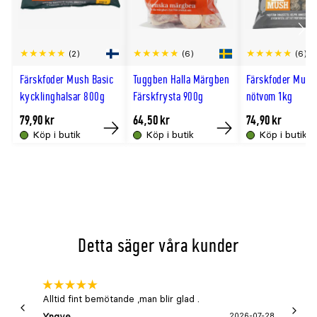
camelinaolja).
Scro
Ben 10% och lever 5%. Inga vitaminer är tillsatta.
(2)
(6)
(6)
till
Analytiska beståndsdelar per 100g
Färskfoder Mush Basic
Tuggben Halla Märgben
Färskfoder Mush
hög
kycklinghalsar 800g
Färskfrysta 900g
nötvom 1kg
Beståndsdel
Mängd
79,90 kr
64,50 kr
74,90 kr
Energi
832kJ / 199kcal
Köp i butik
Köp i butik
Köp i butik
Köp
Köp
Råprotein
16,2g
Råfett
14,2g
Kalcium
1,2g
Fosfor
0,7g
Fukt
63,5g
Detta säger våra kunder
Råaska
4,4g
Fiber
1,2g
Servering, hantering och förvaring
Alltid fint bemötande ,man blir glad .
Bra
Tina maten i kylskåp eller rumstemperatur. Hetta
Yngve
2026-07-28
Marga