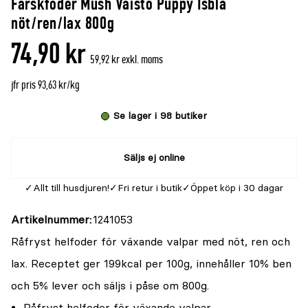
Färskfoder Mush Vaisto Puppy Isblå
denna
recensioner
nöt/ren/lax 800g
produkt
74,90 kr
är
59,92 kr exkl. moms
{0}
jfr pris 93,63 kr/kg
av
5
Se lager i 98 butiker
Säljs ej online
Allt till husdjuren!
Fri retur i butik
Öppet köp i 30 dagar
Artikelnummer
1241053
Råfryst helfoder för växande valpar med nöt, ren och
lax. Receptet ger 199kcal per 100g, innehåller 10% ben
och 5% lever och säljs i påse om 800g.
Råfryst helfoder för växande valpar