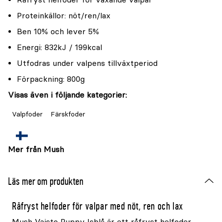
Proteinkällor: nöt/ren/lax
Ben 10% och lever 5%
Energi: 832kJ / 199kcal
Utfodras under valpens tillväxtperiod
Förpackning: 800g
Visas även i följande kategorier:
Valpfoder
Färskfoder
Mer från Mush
Läs mer om produkten
Råfryst helfoder för valpar med nöt, ren och lax
Mush Vaisto Puppy Isblå är ett råfryst helfoder