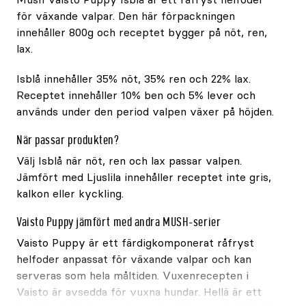
för växande valpar. Den här förpackningen
innehåller 800g och receptet bygger på nöt, ren,
lax.
Isblå innehåller 35% nöt, 35% ren och 22% lax.
Receptet innehåller 10% ben och 5% lever och
används under den period valpen växer på höjden.
När passar produkten?
Välj Isblå när nöt, ren och lax passar valpen.
Jämfört med Ljuslila innehåller receptet inte gris,
kalkon eller kyckling.
Vaisto Puppy jämfört med andra MUSH-serier
Vaisto Puppy är ett färdigkomponerat råfryst
helfoder anpassat för växande valpar och kan
serveras som hela måltiden. Vuxenrecepten i
Vaisto är avsedda för vuxna hundar. Hellä är ett