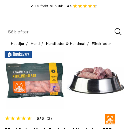
Gå
Genomsnitt
4.5
Fri frakt till butik
kund
till
Öppna
V
recension
huvudinnehållet
Meny
Sök
efter
Husdjur
Hund
Hundfoder & Hundmat
Färskfoder
🏠︎ Butiksvara
Betyget
5
5
(2)
för
Öppna