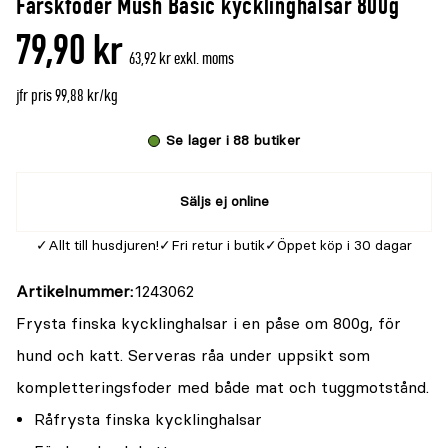
Färskfoder Mush Basic kycklinghalsar 800g
denna
recensioner
79,90 kr
produkt
63,92 kr exkl. moms
är
jfr pris 99,88 kr/kg
{0}
av
Se lager i 88 butiker
5
Säljs ej online
Allt till husdjuren!
Fri retur i butik
Öppet köp i 30 dagar
Artikelnummer
1243062
Frysta finska kycklinghalsar i en påse om 800g, för
hund och katt. Serveras råa under uppsikt som
kompletteringsfoder med både mat och tuggmotstånd.
Råfrysta finska kycklinghalsar