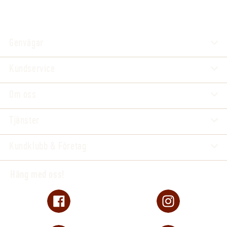
Genvägar
Kundservice
Om oss
Tjänster
Kundklubb & Företag
Häng med oss!