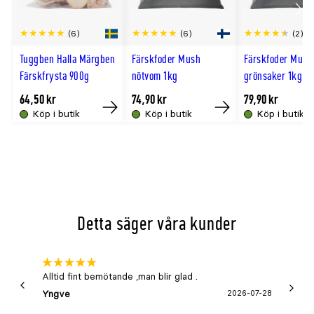
800g.
Scro
(6)
(6)
(2)
Jämför med
till
Tuggben Halla Märgben
Färskfoder Mush
Färskfoder Mush
hög
Hundtugg MUSH Basic Nöt Broskben 800g
Färskfrysta 900g
nötvom 1kg
grönsaker 1kg
64,50 kr
74,90 kr
79,90 kr
Köp i butik
Köp i butik
Köp i butik
Köp
Köp
Detta säger våra kunder
Alltid fint bemötande ,man blir glad .
Bra
Yngve
2026-07-28
Marga