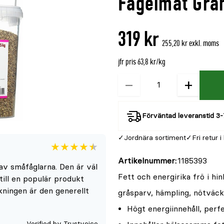
Fågelmat Gra
denna
recensioner
produkt
319 kr
är
255,20 kr exkl. moms
{0}
av
jfr pris 63,8 kr/kg
5
−
+
Kvantitet
Förväntad leveranstid 3-
Jordnära sortiment
Fri retur i
Betyget
4.5
5
Artikelnummer
1185393
v småfåglarna. Den är väl
för
Fett och energirika frö i hin
till en populär produkt
denna
ningen är den generellt
gråsparv, hämpling, nötväcka
produkt
Högt energiinnehåll, perf
är
{0}
Verified by Trustvoice