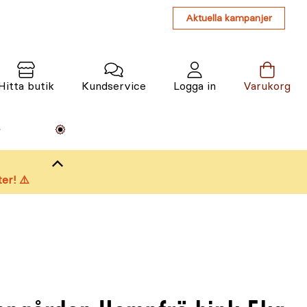
Aktuella kampanjer
Hitta butik
Kundservice
Logga in
Varukorg
Maskiner
Växter
Varumärken
Tjänster
Kunskap
er! ⚠️