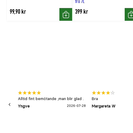
frö 7L
Fågelmat Granngården Hampfrö 5kg
99,90 kr
399 kr
Fågelmatare Granngården Falsterbo frö stor 2L
Köp
K
Alltid fint bemötande ,man blir glad .
Bra
Yngve
2026-07-28
Margareta W