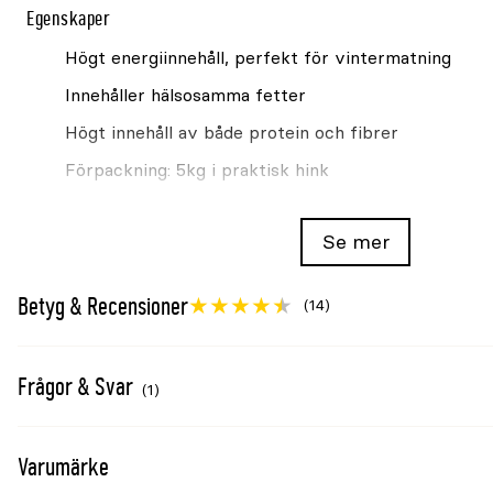
Egenskaper
Högt energiinnehåll, perfekt för vintermatning
Innehåller hälsosamma fetter
Högt innehåll av både protein och fibrer
Förpackning: 5kg i praktisk hink
Gillas av bl a domherre, nötväcka och talgoxe
Se mer
Små frön som är lätta att äta för alla fåglar
Betyg & Recensioner
(14)
Varför matar vi våra småfåglar?
Utefåglarna i Sverige får bättre livsvillkor när vi ger de
till att bevara bestånden och den biologiska mångfalden.
Frågor & Svar
(1)
samtidigt till balansen i naturen genom att hålla efter o
skadeinsekter i trädgården, skogen och på fältet. De g
glädje – för vad vore våren och sommaren utan fågelså
Varumärke