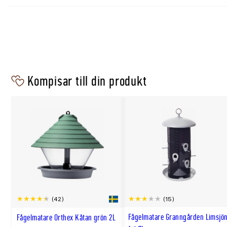
Visste du att vissa insektsätande arter kan äta flera tu
dag?
Så lockar du fåglar till trädgården
Börja gärna mata tidigt så att fåglarna vänjer sig vid att
Kompisar till din produkt
dig. Utefåglar behöver varje dag äta flera gånger sin egen
extra ansträngande på vintern när dagsljuset är kortare
mycket energi.
Ska fåglarna få mat på sommaren?
Under vår och sommar behövs extra mycket föda för at
lyckas bra. Därför går det bra att fortsätta mata fåglar
sommaren.
(15)
(42)
Se även
Fågelmatare Granngården Limsjö
Fågelmatare Orthex Kåtan grön 2L