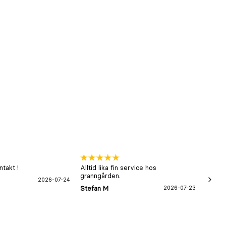
takt !
Alltid lika fin service hos
xx
granngården.
2026-07-24
Hans-B
Stefan M
2026-07-23