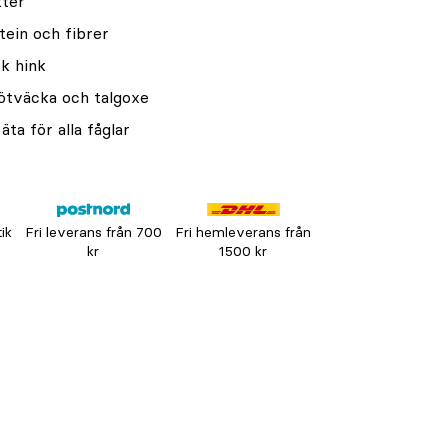
tter
tein och fibrer
sk hink
nötväcka och talgoxe
äta för alla fåglar
tik
Fri leverans från 700
Fri hemleverans från
kr
1500 kr