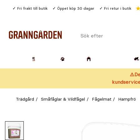
Gå
Fri frakt till butik
Öppet köp 30 dagar
Fri retur i butik
till
huvudinnehållet
Sök
efter
Trädgård
Husdjur
Lantbruk & Skog
⚠️De
kundservice
Trädgård
Småfåglar & Vildfågel
Fågelmat
Hampfrö