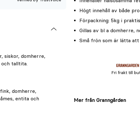
Innehåller hälsosamma fe
av
Högt innehåll av både pro
5
Förpackning: 5kg i prakti
Gillas av bl a domherre, 
Små frön som är lätta att 
ar, siskor, domherre,
och talltita.
Fri frakt till bu
fink, domherre,
blåmes, entita och
Mer från Granngården