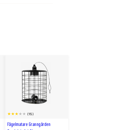
sen myggor på en enda
 det finns mat hos
 vikt i föda. Det blir
 och kylan kräver
t häckningen ska
na även under
(15)
n
Fågelmatare Granngården