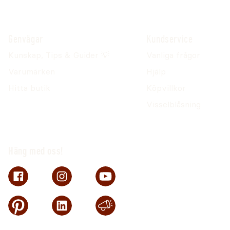
Genvägar
Kundservice
Kunskap, Tips & Guider 💡
Vanliga frågor
Varumärken
Hjälp
Hitta butik
Köpvillkor
Visselblåsning
Häng med oss!