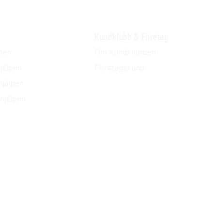
Kundklubb & Företag
pen
Om kundklubben
jälpen
Företagskund
hjälpen
hjälpen