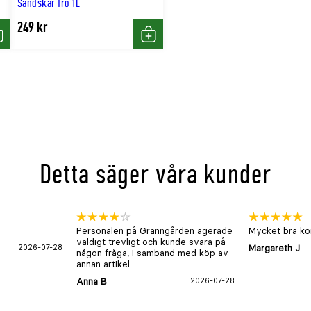
Sandskär frö 1L
249 kr
öp
Köp
Detta säger våra kunder
Personalen på Granngården agerade
Mycket bra kon
väldigt trevligt och kunde svara på
2026-07-28
Margareth J
någon fråga, i samband med köp av
annan artikel.
Anna B
2026-07-28