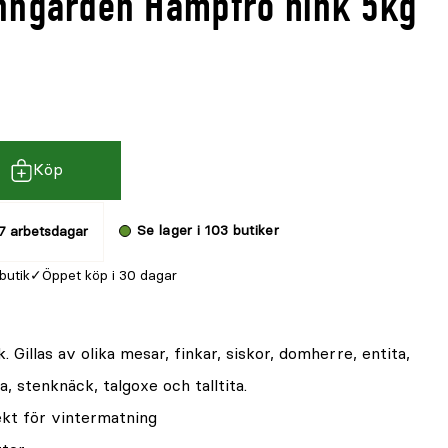
nngården Hampfrö hink 5kg
Köp
Se lager i 103 butiker
7 arbetsdagar
 butik
Öppet köp i 30 dagar
k. Gillas av olika mesar, finkar, siskor, domherre, entita,
, stenknäck, talgoxe och talltita.
ekt för vintermatning