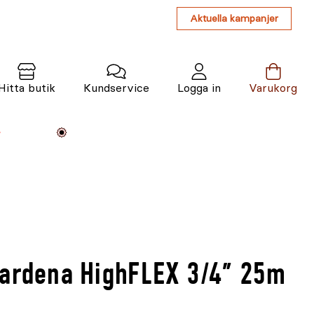
Aktuella kampanjer
Hitta butik
Kundservice
Logga in
Varukorg
Maskiner
Växter
Varumärken
Tjänster
Kunskap
Gardena HighFLEX 3/4" 25m