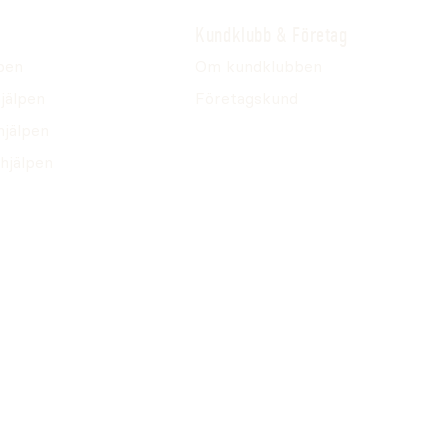
Kundklubb & Företag
pen
Om kundklubben
jälpen
Företagskund
hjälpen
hjälpen