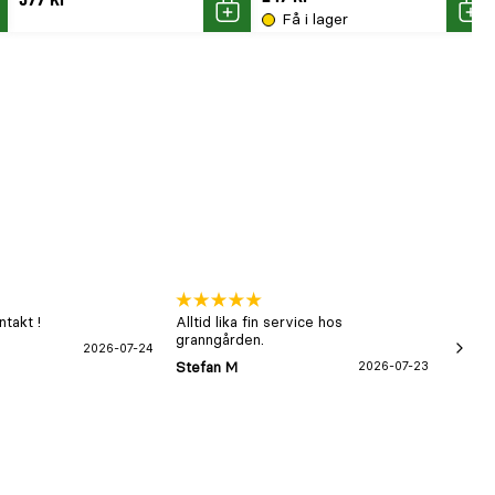
Få i lager
p
Köp
Köp
takt !
Alltid lika fin service hos
xx
granngården.
2026-07-24
Hans-B
Stefan M
2026-07-23