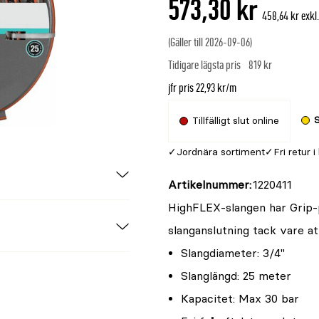
573,30 kr
är
458,64 kr exk
{0}
av
(Gäller till 2026-09-06)
5
Tidigare lägsta pris
819 kr
jfr pris 22,93 kr/m
S
Tillfälligt slut online
Jordnära sortiment
Fri retur i
Artikelnummer
1220411
HighFLEX-slangen har Grip-p
slanganslutning tack vare at
Slangdiameter: 3/4"
Slanglängd: 25 meter
Kapacitet: Max 30 bar