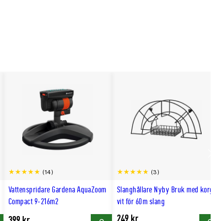
Scro
(14)
(3)
till
Vattenspridare Gardena AquaZoom
Slanghållare Nyby Bruk med korg
hög
Compact 9-216m²
vit för 60m slang
249 kr
399 kr