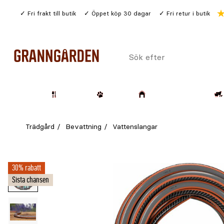
Gå
Fri frakt till butik
Öppet köp 30 dagar
Fri retur i butik
till
huvudinnehållet
Sök
efter
Trädgård
Husdjur
Lantbruk & Skog
Trädgård
Bevattning
Vattenslangar
30% rabatt
Sista chansen