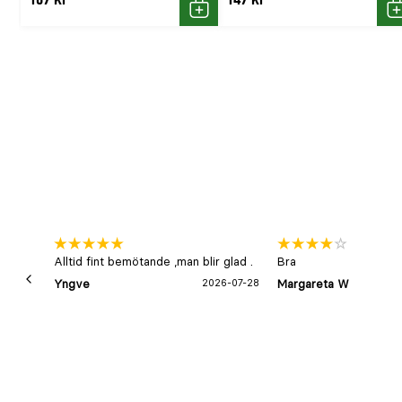
Köp
K
Alltid fint bemötande ,man blir glad .
Bra
Yngve
2026-07-28
Margareta W