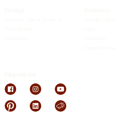
Genvägar
Kundservice
Kunskap, Tips & Guider 💡
Vanliga frågor
Varumärken
Hjälp
Hitta butik
Köpvillkor
Visselblåsning
Häng med oss!