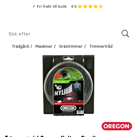
Gå
Genomsnitt
4.5
Fri frakt till butik
kund
till
Öppna
V
recension
huvudinnehållet
Meny
Sök
efter
Trädgård
Maskiner
Grästrimmer
Trimmertråd