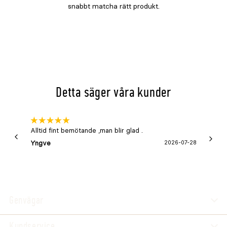
Detta säger våra kunder
Alltid fint bemötande ,man blir glad .
Bra
Yngve
2026-07-28
Marga
Genvägar
Kundservice