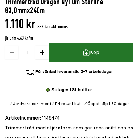
Trimmertråd Oregon Nylium Starline
Ø3,0mmx240m
1.110 kr
888 kr exkl. moms
jfr pris 4,63 kr/m
−
+
Kvantitet
Köp
Förväntad leveranstid 3-7 arbetsdagar
Se lager i 81 butiker
Jordnära sortiment
Fri retur i butik
Öppet köp i 30 dagar
Artikelnummer
1148474
Trimmertråd med stjärnform som ger rena snitt och en
professionell finish. Exklusiv nylontråd med inbäddade