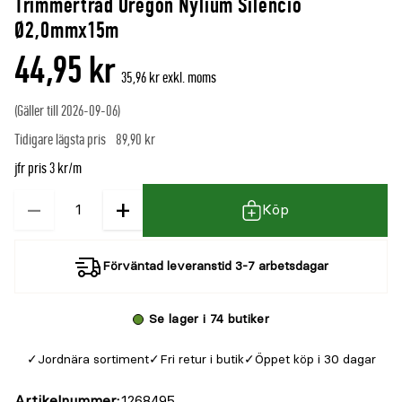
Trimmertråd Oregon Nylium Silencio
Ø2,0mmx15m
44,95 kr
35,96 kr exkl. moms
(Gäller till 2026-09-06)
Tidigare lägsta pris
89,90 kr
jfr pris 3 kr/m
−
+
Kvantitet
Köp
Förväntad leveranstid 3-7 arbetsdagar
Se lager i 74 butiker
Jordnära sortiment
Fri retur i butik
Öppet köp i 30 dagar
Artikelnummer
1268495