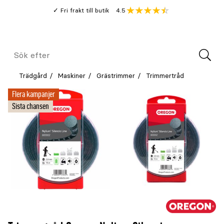
Gå
Genomsnitt
4.5
Fri frakt till butik
kund
till
Öppna
V
recension
huvudinnehållet
Meny
Sök
efter
Trädgård
Maskiner
Grästrimmer
Trimmertråd
Flera kampanjer
Sista chansen