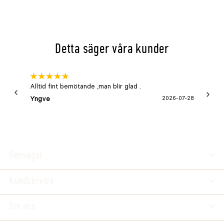
Detta säger våra kunder
Alltid fint bemötande ,man blir glad .
Bra
Yngve
2026-07-28
Marga
Genvägar
Kundservice
Om oss