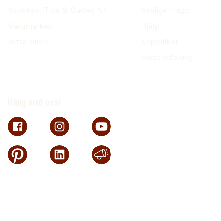
Kunskap, Tips & Guider 💡
Vanliga frågor
Varumärken
Hjälp
Hitta butik
Köpvillkor
Visselblåsning
Häng med oss!