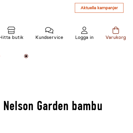
Aktuella kampanjer
Hitta butik
Kundservice
Logga in
Varukorg
Maskiner
Växter
Varumärken
Tjänster
Kunskap
er Nelson Garden bambu