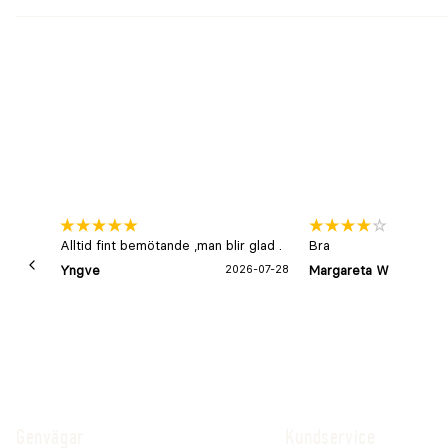
Alltid fint bemötande ,man blir glad .
Bra
Yngve
2026-07-28
Margareta W
Genvägar
Kundservice