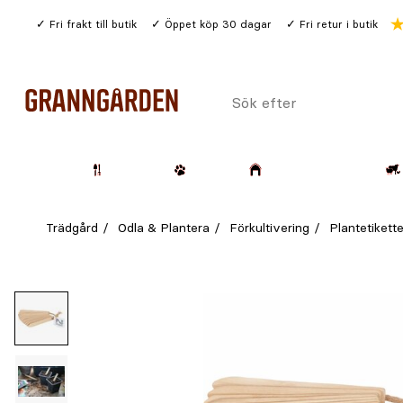
Gå
Fri frakt till butik
Öppet köp 30 dagar
Fri retur i butik
till
huvudinnehållet
Sök
efter
Trädgård
Husdjur
Lantbruk & Skog
Trädgård
Odla & Plantera
Förkultivering
Plantetikette