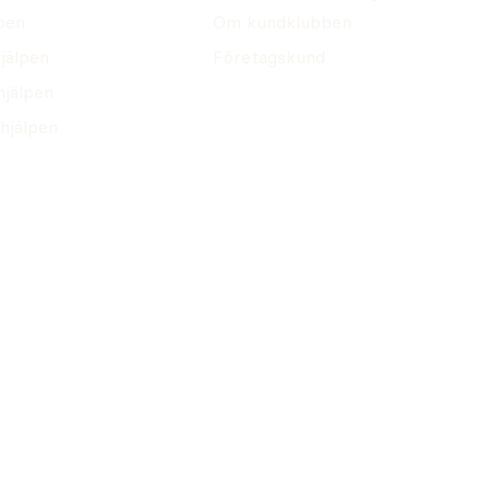
pen
Om kundklubben
jälpen
Företagskund
hjälpen
hjälpen