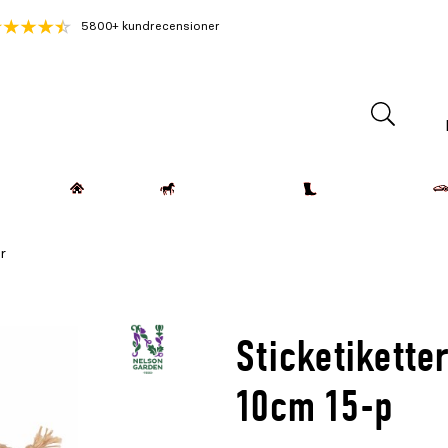
5800+ kundrecensioner
Lantdjur
Hemmet
Häst & Ryttare
Kläder & Skor
r
Sticketikett
10cm 15-p