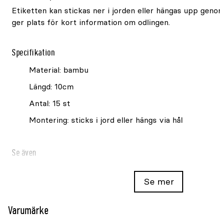
Etiketten kan stickas ner i jorden eller hängas upp geno
ger plats för kort information om odlingen.
Specifikation
Material: bambu
Längd: 10cm
Antal: 15 st
Montering: sticks i jord eller hängs via hål
Se även
Sticketiketter Nelson Garden bambu 13cm 12-p
Se mer
Sticketiketter Nelson Garden bambu 22cm 8-p
Varumärke