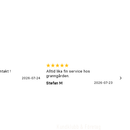
takt !
Alltid lika fin service hos
xx
granngården.
2026-07-24
Hans-B
Stefan M
2026-07-23
Kundklubb & Företag