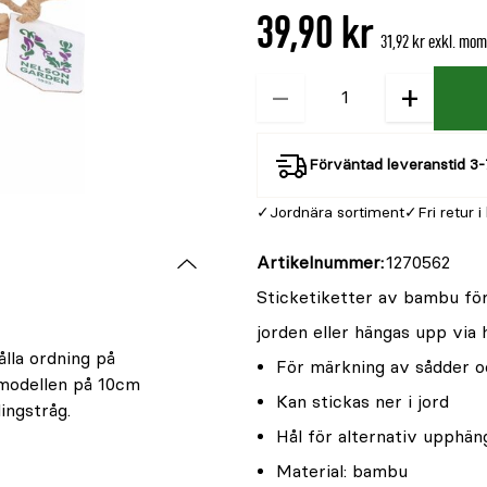
39,90 kr
31,92 kr exkl. mo
−
+
Kvantitet
Förväntad leveranstid 3-
Jordnära sortiment
Fri retur i
Artikelnummer
1270562
Sticketiketter av bambu för
jorden eller hängas upp via 
lla ordning på
För märkning av sådder o
 modellen på 10cm
Kan stickas ner i jord
ingstråg.
Hål för alternativ upphän
Material: bambu