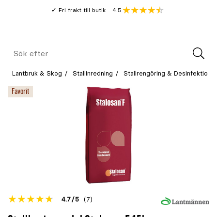
Gå
Genomsnitt
4.5
Fri frakt till butik
kund
till
Öppna
V
recension
huvudinnehållet
Meny
Sök
efter
Lantbruk & Skog
Stallinredning
Stallrengöring & Desinfektion
Favorit
Betyget
4.7
5
(7)
för
Öppna