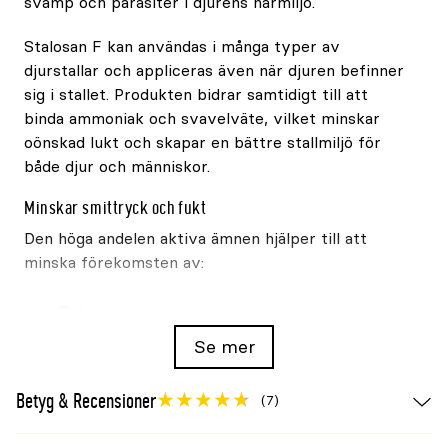
svamp och parasiter i djurens närmiljö.
Stalosan F kan användas i många typer av
djurstallar och appliceras även när djuren befinner
sig i stallet. Produkten bidrar samtidigt till att
binda ammoniak och svavelväte, vilket minskar
oönskad lukt och skapar en bättre stallmiljö för
både djur och människor.
Minskar smittryck och fukt
Den höga andelen aktiva ämnen hjälper till att
minska förekomsten av:
Bakterier
Virus
Se mer
Svamp
Betyg & Recensioner
(7)
Coccidier
Parasiter