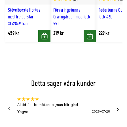
till
Långvarig effekt, upp till en vecka efter
Stövelborste Hortus
Förvaringstunna
Fodertunna Curv
hög
med tre borstar
Granngården med lock
lock 46L
applicering
31x28x90cm
55L
Lämplig för flera djurslag
459 kr
219 kr
229 kr
Köp
Köp
Dosering
Normal användning
Strö ut 50g/m² dagligen under de tre första
dagarna.
Detta säger våra kunder
Därefter 50g/m² en gång per vecka.
Vid hög smittbelastning eller i exempelvis
hästboxar, kalvnings- och grisningsboxar kan
Alltid fint bemötande ,man blir glad .
Bra
produkten användas oftare. Fullständig
Yngve
2026-07-28
Marga
bruksanvisning medföljer förpackningen.