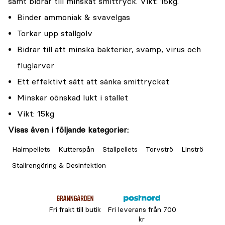
samt bidrar till minskat smittryck. Vikt: 15kg.
Binder ammoniak & svavelgas
Torkar upp stallgolv
Bidrar till att minska bakterier, svamp, virus och
fluglarver
Ett effektivt sätt att sänka smittrycket
Minskar oönskad lukt i stallet
Vikt: 15kg
Visas även i följande kategorier:
Halmpellets
Kutterspån
Stallpellets
Torvströ
Linströ
Stallrengöring & Desinfektion
Fri frakt till butik
Fri leverans från 700
kr