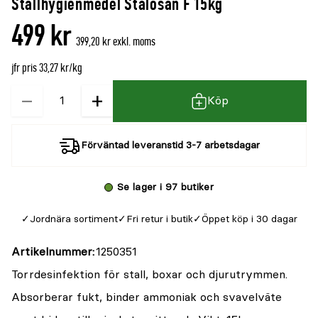
Stallhygienmedel Stalosan F 15kg
denna
recensioner
499 kr
produkt
399,20 kr exkl. moms
är
jfr pris 33,27 kr/kg
{0}
av
−
+
Kvantitet
Köp
5
Förväntad leveranstid 3-7 arbetsdagar
Se lager i 97 butiker
Jordnära sortiment
Fri retur i butik
Öppet köp i 30 dagar
Artikelnummer
1250351
Torrdesinfektion för stall, boxar och djurutrymmen.
Absorberar fukt, binder ammoniak och svavelväte