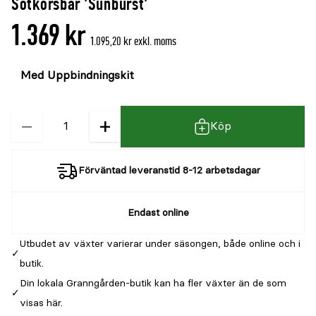
Sötkörsbär 'Sunburst'
1.369 kr
1.095,20 kr exkl. moms
Välj
Välj
färg
storlek
−
+
Kvantitet
Köp
Förväntad leveranstid 8-12 arbetsdagar
Endast online
Utbudet av växter varierar under säsongen, både online och i
butik.
Din lokala Granngården-butik kan ha fler växter än de som
visas här.