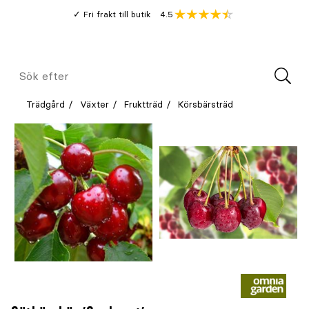
Gå
Genomsnitt
4.5
Fri frakt till butik
kund
till
Öppna
V
recension
huvudinnehållet
Meny
Sök
efter
Trädgård
Växter
Fruktträd
Körsbärsträd