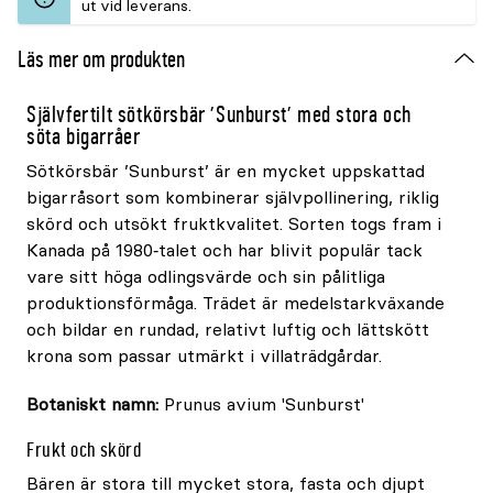
ut vid leverans.
Läs mer om produkten
Självfertilt sötkörsbär 'Sunburst' med stora och
söta bigarråer
Sötkörsbär ’Sunburst’ är en mycket uppskattad
bigarråsort som kombinerar självpollinering, riklig
skörd och utsökt fruktkvalitet. Sorten togs fram i
Kanada på 1980‑talet och har blivit populär tack
vare sitt höga odlingsvärde och sin pålitliga
produktionsförmåga. Trädet är medelstarkväxande
och bildar en rundad, relativt luftig och lättskött
krona som passar utmärkt i villaträdgårdar.
Botaniskt namn:
Prunus avium 'Sunburst'
Frukt och skörd
Bären är stora till mycket stora, fasta och djupt