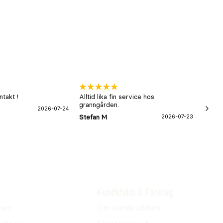
takt !
Alltid lika fin service hos
xx
granngården.
2026-07-24
Hans-B
Stefan M
2026-07-23
Kundklubb & Företag
pen
Om kundklubben