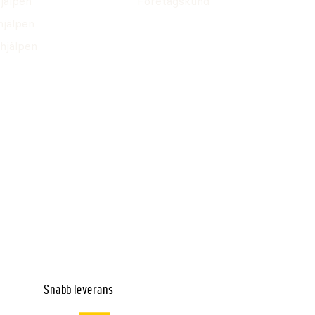
jälpen
Företagskund
hjälpen
hjälpen
Snabb leverans