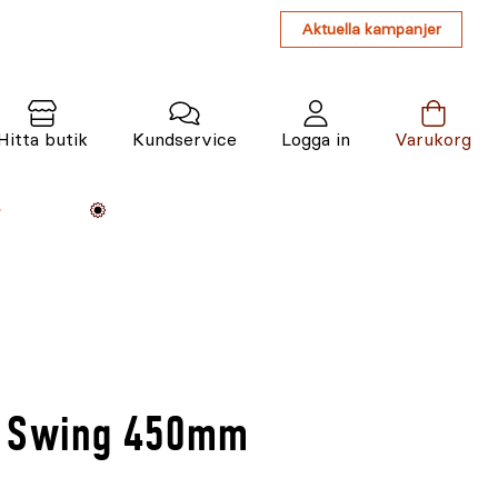
Aktuella kampanjer
Hitta butik
Kundservice
Logga in
Varukorg
Maskiner
Växter
Varumärken
Tjänster
Kunskap
i Swing 450mm