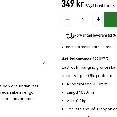
349 kr
är
279,20 kr exkl. moms
{0}
av
−
+
Kvantitet
5
Förväntad leveranstid 3-
Jordnära sortiment
Fri retur i
Artikelnummer
1220275
Lätt och mångsidig snöraka
raken väger 0,9kg och kan ä
Arbetsbredd 450mm
a och dra undan lätt
breda raken rengör
Längd 1630mm
ionell användning.
Vikt 0,9kg
För lätt snö på trappor o