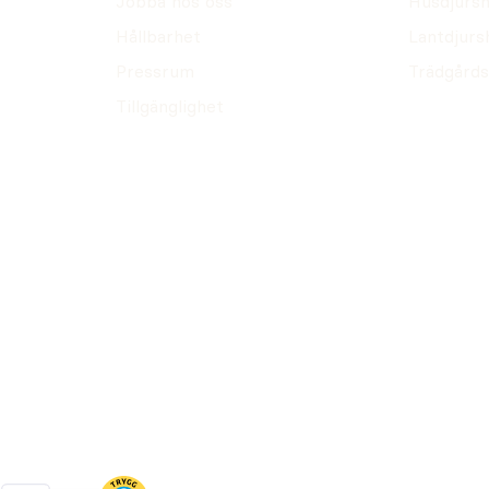
Jobba hos oss
Husdjursh
Hållbarhet
Lantdjurs
Pressrum
Trädgårds
Tillgänglighet