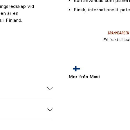
Kan användas som planer
ingsredskap vid
Finsk, internationellt pat
ten är en
 i Finland.
Fri frakt till bu
Mer från Masi