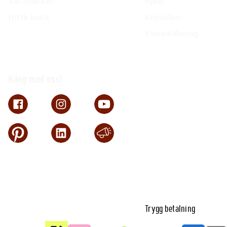
Varumärken
Hjälp
Hitta butik
Köpvillkor
Visselblåsning
Häng med oss!
Trygg betalning