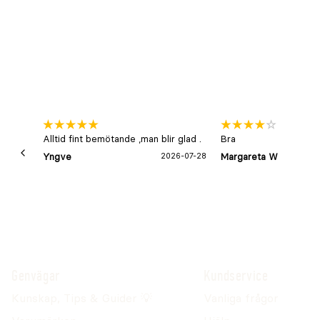
Alltid fint bemötande ,man blir glad .
Bra
Yngve
2026-07-28
Margareta W
Genvägar
Kundservice
Kunskap, Tips & Guider 💡
Vanliga frågor