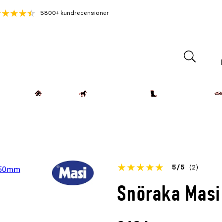
5800+ kundrecensioner
Lantdjur
Hemmet
Häst & Ryttare
Kläder & Skor
Betyget
5
5
(2)
för
Öppna
Snöraka Mas
denna
recensioner
produkt