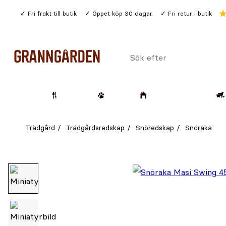
Gå
Fri frakt till butik
Öppet köp 30 dagar
Fri retur i butik
till
huvudinnehållet
Sök
efter
Trädgård
Husdjur
Lantbruk & Skog
Trädgård
Trädgårdsredskap
Snöredskap
Snöraka