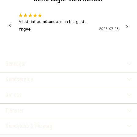
Alltid fint bemötande ,man blir glad .
Bra
Yngve
2026-07-28
Marga
Genvägar
Kundservice
Om oss
Tjänster
Kundklubb & Företag