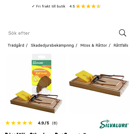
Gå
Genomsnitt
4.5
Fri frakt till butik
kund
till
Öppna
V
recension
huvudinnehållet
Meny
Sök
efter
Trädgård
Skadedjursbekämpning
Möss & Råttor
Råttfälla
Betyget
4.9
5
(8)
för
Öppna