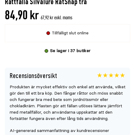
Råttfälla Silvalure RatSnap trä
denna
recensioner
84,90 kr
produkt
67,92 kr exkl. moms
är
{0}
Tillfälligt slut online
av
5
Se lager i 37 butiker
Recensionsöversikt
Betyget
4.9
5
Produkten är mycket effektiv och enkel att använda, vilket
för
gör den till ett bra köp. Den fångar råttor och möss snabbt
denna
och fungerar bra med bete som jordnötssmör eller
produkt
chokladkräm. Plasten gör att fällan utlöses lättare jämfört
med metallfällor, och användarna uppskattar att den
är
fortsätter fungera även efter lång tids användning.
{0}
av
AI-genererad sammanfattning av kundrecensioner