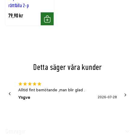
råttfälla 2-p
79,90 kr
Köp
Detta säger våra kunder
Alltid fint bemötande ,man blir glad .
Bra
Yngve
2026-07-28
Marga
Genvägar