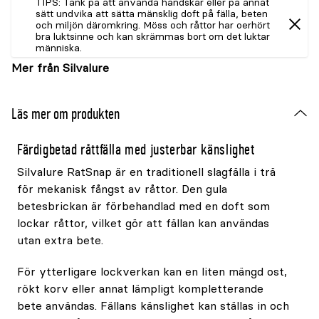
TIPS: Tänk på att använda handskar eller på annat
sätt undvika att sätta mänsklig doft på fälla, beten
och miljön däromkring. Möss och råttor har oerhört
bra luktsinne och kan skrämmas bort om det luktar
människa.
Mer från Silvalure
Läs mer om produkten
Färdigbetad råttfälla med justerbar känslighet
Silvalure RatSnap är en traditionell slagfälla i trä
för mekanisk fångst av råttor. Den gula
betesbrickan är förbehandlad med en doft som
lockar råttor, vilket gör att fällan kan användas
utan extra bete.
För ytterligare lockverkan kan en liten mängd ost,
rökt korv eller annat lämpligt kompletterande
bete användas. Fällans känslighet kan ställas in och