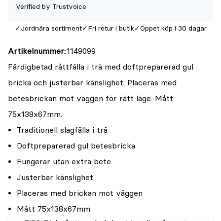
5
Verified by Trustvoice
Jordnära sortiment
Fri retur i butik
Öppet köp i 30 dagar
Artikelnummer
1149099
Färdigbetad råttfälla i trä med doftpreparerad gul
bricka och justerbar känslighet. Placeras med
betesbrickan mot väggen för rätt läge. Mått
75x138x67mm.
Traditionell slagfälla i trä
Doftpreparerad gul betesbricka
Fungerar utan extra bete
Justerbar känslighet
Placeras med brickan mot väggen
Mått 75x138x67mm