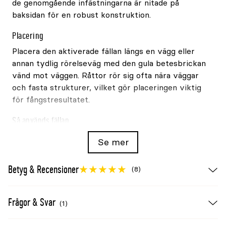
de genomgående infästningarna är nitade på
baksidan för en robust konstruktion.
Placering
Placera den aktiverade fällan längs en vägg eller
annan tydlig rörelseväg med den gula betesbrickan
vänd mot väggen. Råttor rör sig ofta nära väggar
och fasta strukturer, vilket gör placeringen viktig
för fångstresultatet.
Så används fällan
Använd handskar för att undvika direktkontakt
Se mer
och för att minska mänsklig lukt på fällan.
Placera fällan på ett stabilt underlag utom
Betyg & Recensioner
(8)
räckhåll för barn och husdjur.
Spänn slagbygeln och justera känsligheten.
Kontrollera fällan ofta.
Frågor & Svar
(1)
Hantera aldrig fångade råttor med oskyddade
händer.