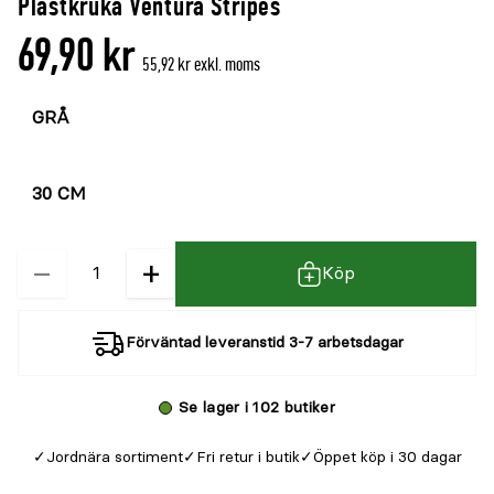
Plastkruka Ventura Stripes
69,90 kr
55,92 kr exkl. moms
Välj
färg
Välj
storlek
−
+
Kvantitet
Köp
Förväntad leveranstid 3-7 arbetsdagar
Se lager i 102 butiker
Jordnära sortiment
Fri retur i butik
Öppet köp i 30 dagar