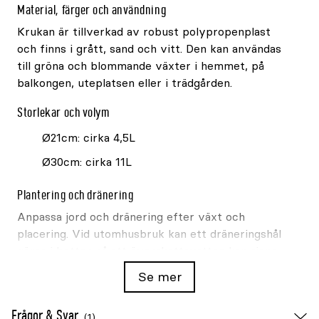
Material, färger och användning
Krukan är tillverkad av robust polypropenplast
och finns i grått, sand och vitt. Den kan användas
till gröna och blommande växter i hemmet, på
balkongen, uteplatsen eller i trädgården.
Storlekar och volym
Ø21cm: cirka 4,5L
Ø30cm: cirka 11L
Plantering och dränering
Anpassa jord och dränering efter växt och
placering. Vid utomhusbruk kan ett dräneringshål
göras i botten så att överskottsvatten kan rinna
undan. Vid inomhusbruk kan lecakulor i botten
Se mer
bidra till en luftigare plantering. Använd ett fat
eller skyddande underlägg om krukan står på ett
Frågor & Svar
(1)