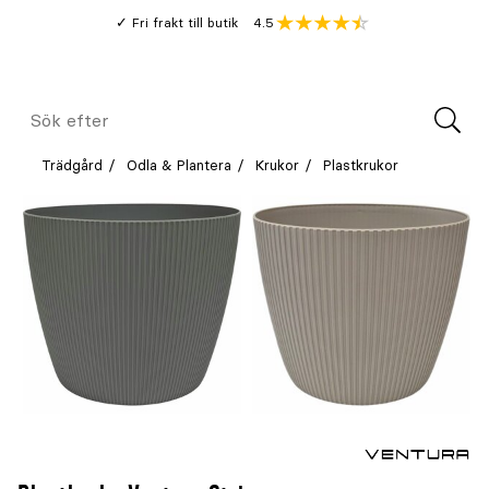
Gå
Genomsnitt
4.5
Fri frakt till butik
kund
till
Öppna
V
recension
huvudinnehållet
Meny
Sök
efter
Trädgård
Odla & Plantera
Krukor
Plastkrukor