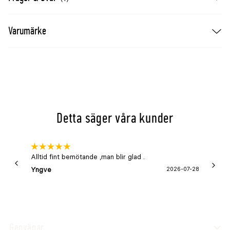
fuktkänsligt underlag.
Varumärke
Detta säger våra kunder
Alltid fint bemötande ,man blir glad .
Bra
Yngve
2026-07-28
Marga
Genvägar