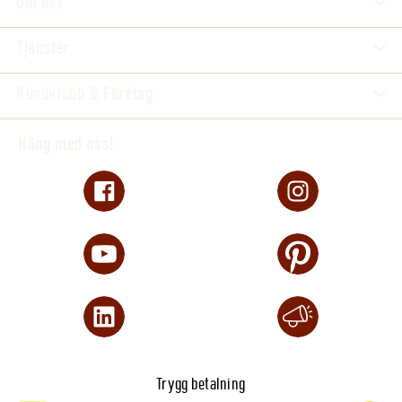
Om oss
Tjänster
Kundklubb & Företag
Häng med oss!
Trygg betalning