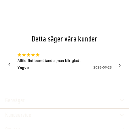
Detta säger våra kunder
Alltid fint bemötande ,man blir glad .
Bra
Yngve
2026-07-28
Marga
Genvägar
Kundservice