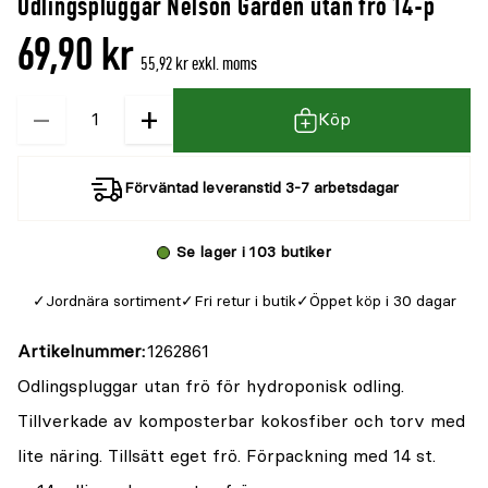
Odlingspluggar Nelson Garden utan frö 14-p
denna
recensioner
69,90 kr
produkt
55,92 kr exkl. moms
är
−
+
Kvantitet
{0}
Köp
av
5
Förväntad leveranstid 3-7 arbetsdagar
Se lager i 103 butiker
Jordnära sortiment
Fri retur i butik
Öppet köp i 30 dagar
Artikelnummer
1262861
Odlingspluggar utan frö för hydroponisk odling.
Tillverkade av komposterbar kokosfiber och torv med
lite näring. Tillsätt eget frö. Förpackning med 14 st.