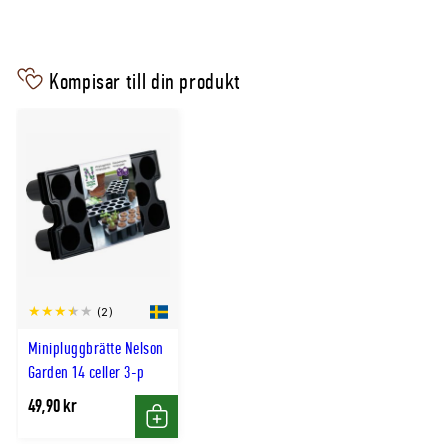
Startpaket Nelson Garden Harvy 6
hydroponisk odling vit
Kompisar till din produkt
(2)
Minipluggbrätte Nelson
Garden 14 celler 3-p
49,90 kr
Köp