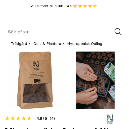
Gå
Genomsnitt
4.5
Fri frakt till butik
kund
till
Öppna
V
recension
huvudinnehållet
Meny
Sök
efter
Trädgård
Odla & Plantera
Hydroponisk Odling
Betyget
4.8
5
(4)
för
Öppna