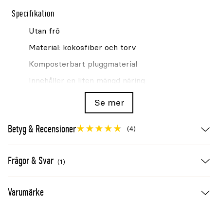
Specifikation
Utan frö
Material: kokosfiber och torv
Komposterbart pluggmaterial
Innehåller en liten mängd näring
Antal: 14st
Se mer
Se även
Betyg & Recensioner
(4)
Odlingspluggar Nelson Garden utan frö 42-p
Pluggkorgar Nelson Garden Harvy
Frågor & Svar
(1)
hydroponisk odling 6-p
Startpaket Nelson Garden Harvy 3
Varumärke
hydroponisk odling vit