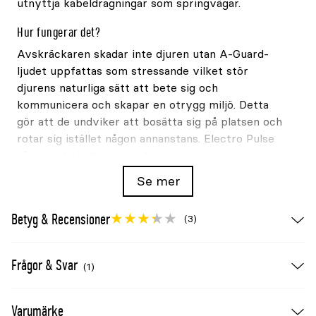
utnyttja kabeldragningar som springvägar.
Hur fungerar det?
Avskräckaren skadar inte djuren utan A-Guard-
ljudet uppfattas som stressande vilket stör
djurens naturliga sätt att bete sig och
kommunicera och skapar en otrygg miljö. Detta
gör att de undviker att bosätta sig på platsen och
rotar sig istället någon annanstans. Electro Pulse
sänder ut elektromagnetiska pulseringar som
kompletterar ultraljudets effekt och avskräcker
Se mer
gnagarna från att utnyttja kabeldragningar som
springvägar. Enheten täcker en öppen yta på upp
Betyg & Recensioner
(3)
till 80 m².
Var ska den placeras?
Sätt enheten i ett lågt
Frågor & Svar
(1)
placerat vägguttag i det utrymme du vill skydda,
den verkar direkt och dygnet runt! MR80 DG2
passar bäst på platser där elnätet är konstant
Varumärke