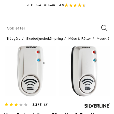
Gå
Genomsnitt
4.5
Fri frakt till butik
kund
till
Öppna
V
recension
huvudinnehållet
Meny
Sök
efter
Trädgård
Skadedjursbekämpning
Möss & Råttor
Musskrämm
Betyget
3.3
5
(3)
för
Öppna