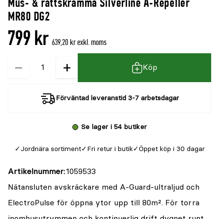
Mus- & råttskrämma Silverline A-Repeller
denna
recensioner
MR80 DG2
produkt
799 kr
är
639,20 kr exkl. moms
{0}
−
+
Kvantitet
av
Köp
5
Förväntad leveranstid 3-7 arbetsdagar
Se lager i 54 butiker
Jordnära sortiment
Fri retur i butik
Öppet köp i 30 dagar
Artikelnummer
1059533
Nätansluten avskräckare med A-Guard-ultraljud och
ElectroPulse för öppna ytor upp till 80m². För torra
inomhusutrymmen och kontinuerlig drift dygnet runt.