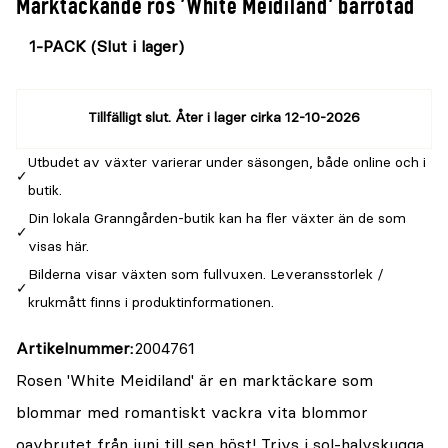
Marktäckande ros 'White Meidiland' barrotad
Välj
Välj
färg
storlek
Tillfälligt slut. Åter i lager cirka 12-10-2026
Utbudet av växter varierar under säsongen, både online och i
butik.
Din lokala Granngården-butik kan ha fler växter än de som
visas här.
Bilderna visar växten som fullvuxen. Leveransstorlek /
krukmått finns i produktinformationen.
Artikelnummer
2004761
Rosen 'White Meidiland' är en marktäckare som
blommar med romantiskt vackra vita blommor
oavbrutet från juni till sen höst! Trivs i sol-halvskugga.