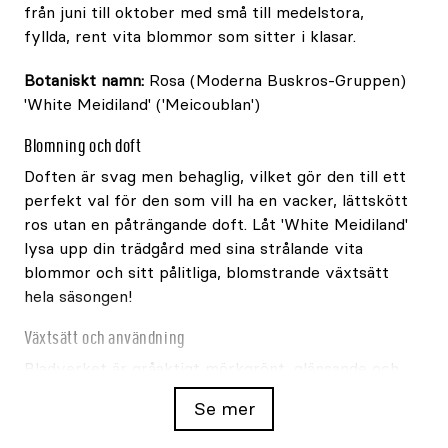
från juni till oktober med små till medelstora,
fyllda, rent vita blommor som sitter i klasar.
Botaniskt namn:
Rosa (Moderna Buskros-Gruppen)
'White Meidiland' ('Meicoublan')
Blomning och doft
Doften är svag men behaglig, vilket gör den till ett
perfekt val för den som vill ha en vacker, lättskött
ros utan en påträngande doft. Låt 'White Meidiland'
lysa upp din trädgård med sina strålande vita
blommor och sitt pålitliga, blomstrande växtsätt
hela säsongen!
Växtsätt och användning
Bladverket är gråaktigt mörkgrönt, glänsande och
tätt, vilket ger en vacker kontrast till de vita
Se mer
blommorna och bidrar till dess dekorativa
utseende. 'White Meidiland' växer lågt och brett,