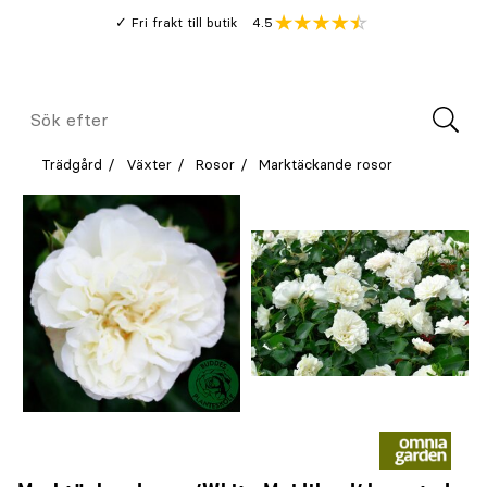
Gå
Genomsnitt
4.5
Fri frakt till butik
kund
till
Öppna
V
recension
huvudinnehållet
Meny
Sök
efter
Trädgård
Växter
Rosor
Marktäckande rosor