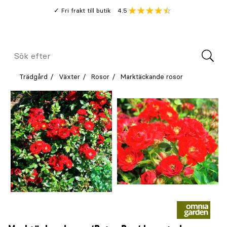
Gå
Genomsnitt
4.5
Fri frakt till butik
kund
till
Öppna
V
recension
huvudinnehållet
Meny
Sök
efter
Trädgård
Växter
Rosor
Marktäckande rosor