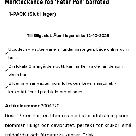
Marktäckande ros 'Peter Pan' barrotad
Välj
Välj
färg
storlek
Tillfälligt slut. Åter i lager cirka 12-10-2026
Utbudet av växter varierar under säsongen, både online och i
butik.
Din lokala Granngården-butik kan ha fler växter än de som
visas här.
Bilderna visar växten som fullvuxen. Leveransstorlek /
krukmått finns i produktinformationen.
Artikelnummer
2004720
Rosa 'Peter Pan' en liten ros med stor utstrålning som
blommar rikligt och oavbrutet, perfekt för krukor, små
trädgårdar och färgstarka kanter. Frisk.