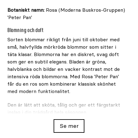
Botaniskt namn:
Rosa (Moderna Buskros-Gruppen)
'Peter Pan'
Blomning och doft
Sorten blommar rikligt från juni till oktober med
små, halvfyllda mörkröda blommor som sitter i
täta klasar. Blommorna har en diskret, svag doft
som ger en subtil elegans. Bladen är gröna,
halvblanka och bildar en vacker kontrast mot de
intensiva röda blommorna. Med Rosa 'Peter Pan'
får du en ros som kombinerar klassisk skönhet
med modern funktionalitet.
Den är lätt att sköta, tålig och ger ett färgstarkt
inslag i din trädgård hela säsongen.
Växtsätt och användning
Se mer
Med sitt täta, breda växtsätt och höjd på cirka