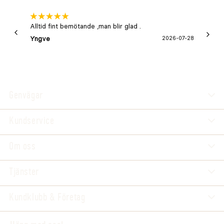
Alltid fint bemötande ,man blir glad .
Bra
Yngve
2026-07-28
Marga
Genvägar
Kundservice
Om oss
Tjänster
Kundklubb & Företag