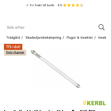
Gå
Genomsnitt
4.5
Fri frakt till butik
kund
till
Öppna
V
recension
huvudinnehållet
Meny
Sök
efter
Trädgård
Skadedjursbekämpning
Flugor & Insekter
Insekts
70% rabatt
Sista chansen