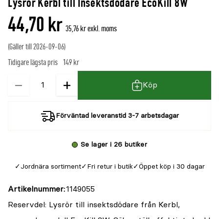
Lysrör Kerbl till Insektsdödare EcoKill 8W
44,70 kr
35,76 kr exkl. moms
(Gäller till 2026-09-06)
Tidigare lägsta pris
149 kr
−
+
Kvantitet
Köp
Förväntad leveranstid 3-7 arbetsdagar
Se lager i 26 butiker
Jordnära sortiment
Fri retur i butik
Öppet köp i 30 dagar
Artikelnummer
1149055
Reservdel: Lysrör till insektsdödare från Kerbl,