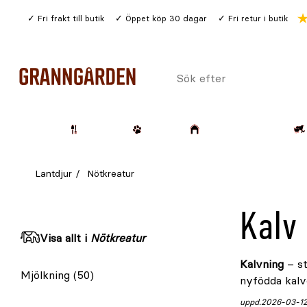
Gå
Fri frakt till butik
Öppet köp 30 dagar
Fri retur i butik
till
huvudinnehållet
Sök
efter
Trädgård
Husdjur
Lantbruk & Skog
Lantdjur
Nötkreatur
Kalv
Visa allt i
Nötkreatur
Kalvning
– st
Mjölkning
(50)
nyfödda kalve
uppd.
2026-03-1