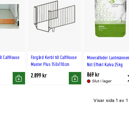
ill CalfHouse
Förgård Kerbl till CalfHouse
Mineralfoder Lantmänne
Master Plus 150x110cm
Nöt Effekt Kalva 25kg
869 kr
2.899 kr
Slut i lager
Köp
Köp
Visar sida 1 av 1