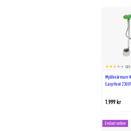
(2)
Mjölkvärmare 
EasyHeat 230
1.999 kr
Endast online