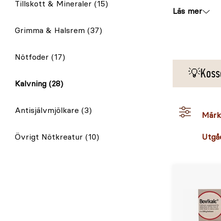
Tillskott & Mineraler
(15)
Läs mer
Grimma & Halsrem
(37)
Nötfoder
(17)
💡Kosso
Kalvning
(28)
Antisjälvmjölkare
(3)
Märk
Övrigt Nötkreatur
(10)
Utgå