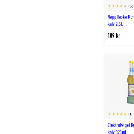
(3)
Nappflaska Kerb
kalv 2,5L
109 kr
(1)
Elektrolytgel R
kalv 320ml