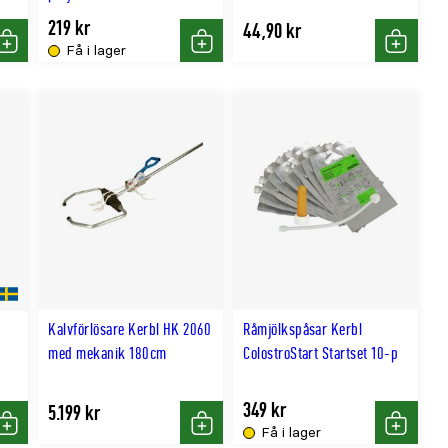
219 kr
44,90 kr
Få i lager
Köp
Köp
Köp
Kalvförlösare Kerbl HK 2060
Råmjölkspåsar Kerbl
med mekanik 180cm
ColostroStart Startset 10-p
349 kr
5.199 kr
Få i lager
Köp
Köp
Köp