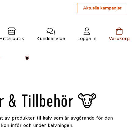
Aktuella kampanjer
Hitta butik
Kundservice
Logga in
Varukorg
Maskiner
Växter
Varumärken
Tjänster
Kunskap
r & Tillbehör 🐮
nt av produkter til
kalv
som är avgörande för den
r kon inför och under kalvningen.