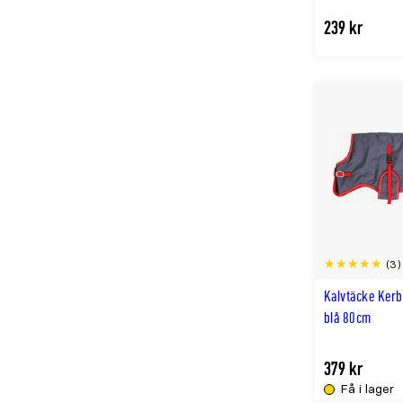
239 kr
(3)
Kalvtäcke Kerb
blå 80cm
379 kr
Få i lager