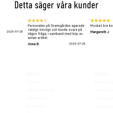
Detta säger våra kunder
Personalen på Granngården agerade
Mycket bra kon
väldigt trevligt och kunde svara på
2026-07-28
Margareth J
någon fråga, i samband med köp av
annan artikel.
Anna B
2026-07-28
Om oss
Tjänster
Om oss
Grannhjäl
Jobba hos oss
Husdjursh
Hållbarhet
Lantdjurs
Pressrum
Trädgårds