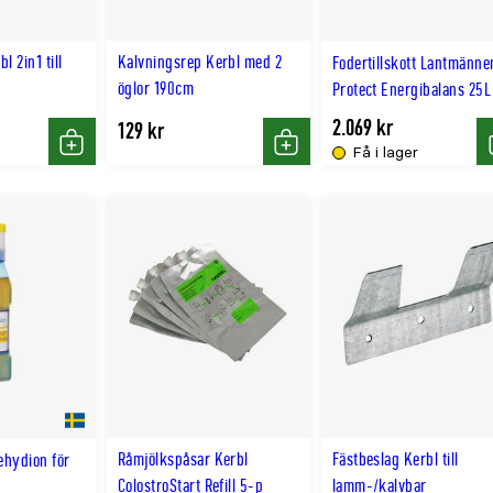
l 2in1 till
Kalvningsrep Kerbl med 2
Fodertillskott Lantmänne
öglor 190cm
Protect Energibalans 25L
2.069 kr
129 kr
Få i lager
Köp
Köp
Råmjölkspåsar Kerbl
Fästbeslag Kerbl till
ehydion för
ColostroStart Refill 5-p
lamm-/kalvbar