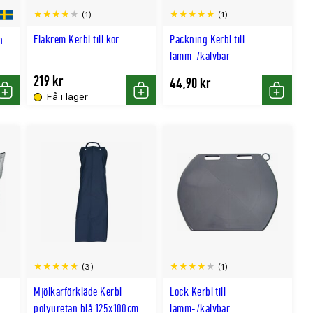
(1)
(1)
Fläkrem Kerbl till kor
Packning Kerbl till
n
lamm-/kalvbar
219 kr
44,90 kr
Få i lager
Köp
Köp
Köp
(3)
(1)
Mjölkarförkläde Kerbl
Lock Kerbl till
polyuretan blå 125x100cm
lamm-/kalvbar