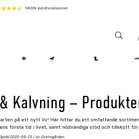
5800+ kundrecensioner
Lantdjur
Hemmet
Häst & Ryttare
Kläder & Skor
 & Kalvning – Produkte
arten på ett nytt liv! Här hittar du ett omfattande sortime
ns första tid i livet, samt nödvändiga stöd och tillskott fö
2
publ.
2020-09-23
av Granngården