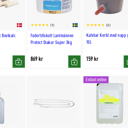
(2)
(1)
Kalvbar Kerbl med napp 
t Bovikalc
Fodertillskott Lantmännen
10L
Protect Diakur Super 3kg
869 kr
159 kr
Köp
Köp
Endast online