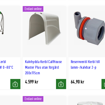
Endast online
Kerbl
Kalvhydda Kerbl CalfHouse
Reservventil Kerbl till
0W 0–80°C
Master Plus utan förgård
lamm-/kalvbar 2-p
200x115cm
4.599 kr
64,90 kr
Köp
Köp
Endast online