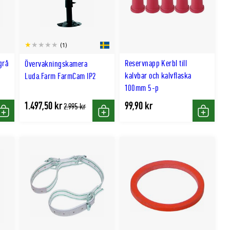
(1)
grå
Reservnapp Kerbl till
Övervakningskamera
kalvbar och kalvflaska
Luda.Farm FarmCam IP2
100mm 5-p
1.497,50 kr
99,90 kr
Tidligere
2.995 kr
lägsta
Köp
Köp
Köp
pris