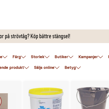
r på strövtåg? Köp bättre stängsel!
e
Färg
Storlek
Butiker
Kampanjer
ende produkt
Säljs online
Betyg