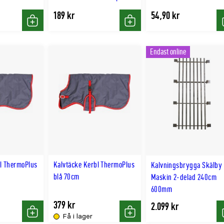
189 kr
54,90 kr
Köp
Köp
Endast online
l ThermoPlus
Kalvtäcke Kerbl ThermoPlus
Kalvningsbrygga Skälby
blå 70cm
Maskin 2-delad 240cm
600mm
379 kr
2.099 kr
Få i lager
Köp
Köp