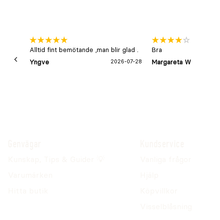
Alltid fint bemötande ,man blir glad .
Bra
Yngve
2026-07-28
Margareta W
Genvägar
Kundservice
Kunskap, Tips & Guider 💡
Vanliga frågor
Varumärken
Hjälp
Hitta butik
Köpvillkor
Visselblåsning