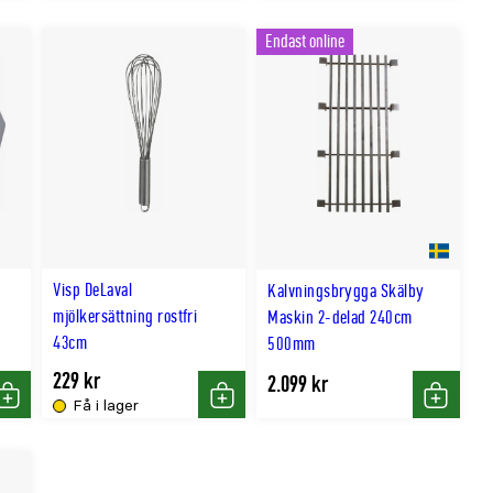
Endast online
Visp DeLaval
Kalvningsbrygga Skälby
mjölkersättning rostfri
Maskin 2-delad 240cm
43cm
500mm
229 kr
2.099 kr
Få i lager
Köp
Köp
Köp