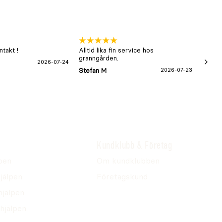
takt !
Alltid lika fin service hos
xx
granngården.
2026-07-24
Hans-B
Stefan M
2026-07-23
Kundklubb & Företag
pen
Om kundklubben
jälpen
Företagskund
hjälpen
hjälpen