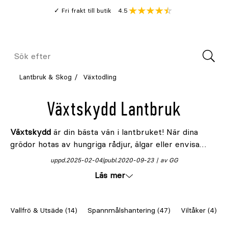
Gå
Genomsnitt
4.5
Fri frakt till butik
kund
till
Öppna
V
recension
huvudinnehållet
Meny
Sök
efter
Lantbruk & Skog
Växtodling
Växtskydd Lantbruk
Växtskydd
är din bästa vän i lantbruket! När dina
grödor hotas av hungriga rådjur, älgar eller envisa
ogräs, är ett effektivt växtskydd avgörande. Från att
uppd.
2025-02-04
publ.
2020-09-23
av GG
stöta bort oönskade djur till att bekämpa ogräs.
Läs mer
Granngården erbjuder produkterna som gör jobbet
enklare.
Vallfrö & Utsäde (14)
Spannmålshantering (47)
Viltåker (4)