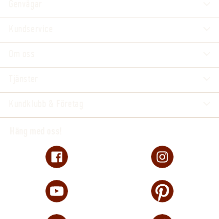
Genvägar
Kundservice
Om oss
Tjänster
Kundklubb & Företag
Häng med oss!