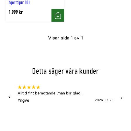
hjortdjur 10L
1.999 kr
Köp
Visar sida 1 av 1
Detta säger våra kunder
Alltid fint bemötande ,man blir glad .
Bra
Yngve
2026-07-28
Marga