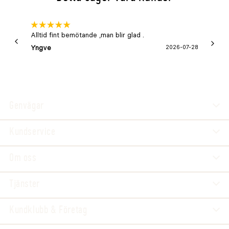
Alltid fint bemötande ,man blir glad .
Bra
Yngve
2026-07-28
Marga
Genvägar
Kundservice
Om oss
Tjänster
Kundklubb & Företag