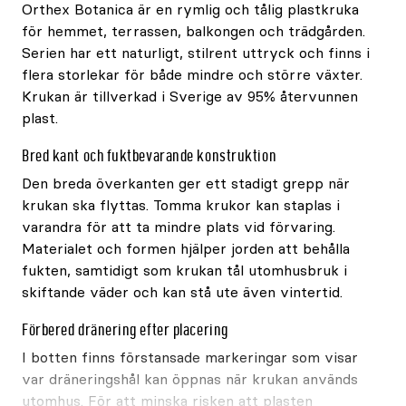
Orthex Botanica är en rymlig och tålig plastkruka
för hemmet, terrassen, balkongen och trädgården.
Serien har ett naturligt, stilrent uttryck och finns i
flera storlekar för både mindre och större växter.
Krukan är tillverkad i Sverige av 95% återvunnen
plast.
Bred kant och fuktbevarande konstruktion
Den breda överkanten ger ett stadigt grepp när
krukan ska flyttas. Tomma krukor kan staplas i
varandra för att ta mindre plats vid förvaring.
Materialet och formen hjälper jorden att behålla
fukten, samtidigt som krukan tål utomhusbruk i
skiftande väder och kan stå ute även vintertid.
Förbered dränering efter placering
I botten finns förstansade markeringar som visar
var dräneringshål kan öppnas när krukan används
utomhus. För att minska risken att plasten