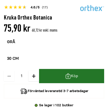
Betyget
4.6
5
(17)
för
Öppna
Kruka Orthex Botanica
denna
recensioner
75,90 kr
produkt
60,72 kr exkl. moms
är
Välj
{0}
färg
av
5
Välj
storlek
−
+
Kvantitet
Köp
Förväntad leveranstid 3-7 arbetsdagar
Se lager i 102 butiker