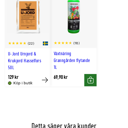
Matchande fat
Fat Ø26cm passar kruka Ø30cm
Fat Ø34cm passar kruka Ø40cm
Fat Ø38cm passar kruka Ø45cm
Fat Ø51cm passar kruka Ø60cm
(18)
(22)
Växtnäring
U-Jord Urnjord &
Granngården flytande
Krukjord Hasselfors
1L
50L
129 kr
69,90 kr
Köp i butik
Köp
Köp
Detta säger våra kunder