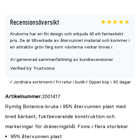
Recensionsöversikt
Betyget
4.6
5
Krukorna har en fin design och erbjuds till ett fantastiskt
för
pris. De är tillverkade av återvunnet material och kommer i
denna
en attraktiv grön färg som växterna verkar trivas i.
produkt
AI-genererad sammanfattning av kundrecensioner
är
Verified by Trustvoice
{0}
av
Jordnära sortiment
Fri retur i butik
Öppet köp i 30 dagar
5
Artikelnummer
2001417
Rymlig Botanica-kruka i 95% återvunnen plast med
bred bärkant, fuktbevarande konstruktion och
markeringar för dräneringshål. Finns i flera storlekar.
95% återvunnen plast