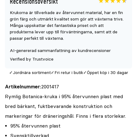
Recensionsöversikt
Betyget
4.6
5
Krukorna är tillverkade av återvunnet material, har en fin
för
grön färg och utmärkt kvalitet som gör att växterna trivs.
denna
Många uppskattar det fantastiska priset och att
produkt
produkterna lever upp till förväntningarna, samt att de
passar perfekt till växterna.
är
{0}
AI-genererad sammanfattning av kundrecensioner
av
Verified by Trustvoice
5
Jordnära sortiment
Fri retur i butik
Öppet köp i 30 dagar
Artikelnummer
2001417
Rymlig Botanica-kruka i 95% återvunnen plast med
bred bärkant, fuktbevarande konstruktion och
markeringar för dräneringshål. Finns i flera storlekar.
95% återvunnen plast
Svensktillverkad