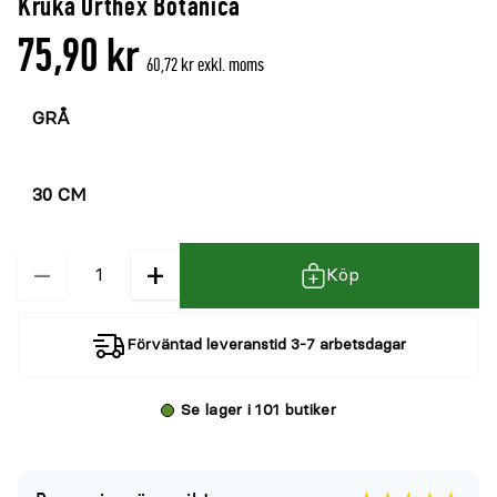
Kruka Orthex Botanica
denna
recensioner
75,90 kr
produkt
60,72 kr exkl. moms
är
Välj
{0}
färg
av
5
Välj
storlek
−
+
Kvantitet
Köp
Förväntad leveranstid 3-7 arbetsdagar
Se lager i 101 butiker