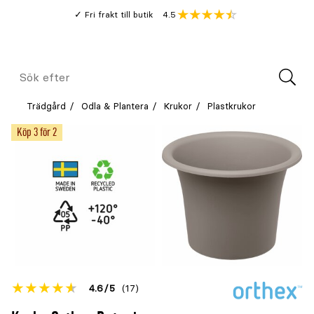
Gå
Genomsnitt
4.5
Fri frakt till butik
kund
till
Öppna
V
recension
huvudinnehållet
Meny
Sök
efter
Trädgård
Odla & Plantera
Krukor
Plastkrukor
Köp 3 för 2
Betyget
4.6
5
(17)
för
Öppna