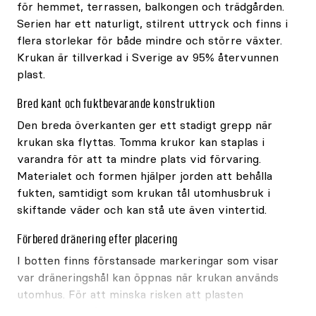
för hemmet, terrassen, balkongen och trädgården.
Serien har ett naturligt, stilrent uttryck och finns i
flera storlekar för både mindre och större växter.
Krukan är tillverkad i Sverige av 95% återvunnen
plast.
Bred kant och fuktbevarande konstruktion
Den breda överkanten ger ett stadigt grepp när
krukan ska flyttas. Tomma krukor kan staplas i
varandra för att ta mindre plats vid förvaring.
Materialet och formen hjälper jorden att behålla
fukten, samtidigt som krukan tål utomhusbruk i
skiftande väder och kan stå ute även vintertid.
Förbered dränering efter placering
I botten finns förstansade markeringar som visar
var dräneringshål kan öppnas när krukan används
utomhus. För att minska risken att plasten
spricker bör hålen öppnas med borrmaskin eller