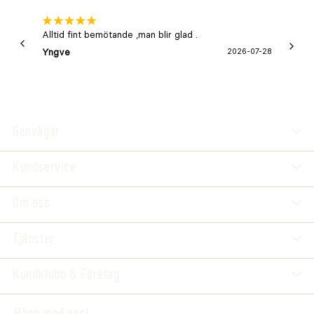
Alltid fint bemötande ,man blir glad .
Bra
Yngve
2026-07-28
Marga
Genvägar
Kundservice
Om oss
Tjänster
Kundklubb & Företag
Häng med oss!