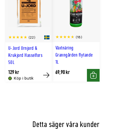
Fat Ø26cm passar kruka Ø30cm
Fat Ø34cm passar kruka Ø40cm
Fat Ø38cm passar kruka Ø45cm
Fat Ø51cm passar kruka Ø60cm
(18)
(22)
Växtnäring
U-Jord Urnjord &
Granngården flytande
Krukjord Hasselfors
1L
50L
129 kr
69,90 kr
Köp i butik
Köp
Köp
Detta säger våra kunder