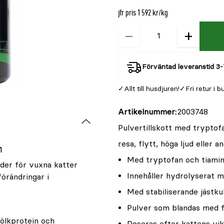
jfr pris 1 592 kr/kg
−
+
Kvantitet
Förväntad leveranstid 3-
Allt till husdjuren!
Fri retur i b
Artikelnummer
2003748
Pulvertillskott med tryptofa
resa, flytt, höga ljud eller 
n
Med tryptofan och tiami
der för vuxna katter
Innehåller hydrolyserat m
förändringar i
Med stabiliserande jästku
Pulver som blandas med 
ölkprotein och
Doseras efter kattens vik