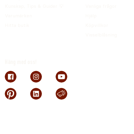
Kunskap, Tips & Guider 💡
Vanliga frågor
Förpackningsstorlek
Varumärken
Hjälp
200g.
Hitta butik
Köpvillkor
Visselblåsning
Förvaring och hållbarhet
Förvaras torrt, svalt och väl försluten. Se bäst före-da
Häng med oss!