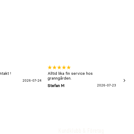
takt !
Alltid lika fin service hos
xx
granngården.
2026-07-24
Hans-B
Stefan M
2026-07-23
Kundklubb & Företag