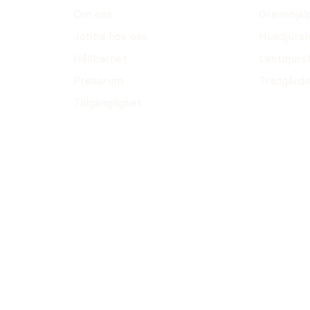
Om oss
Grannhjäl
Jobba hos oss
Husdjursh
Hållbarhet
Lantdjurs
Pressrum
Trädgårds
Tillgänglighet
tum.