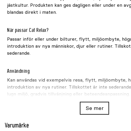
jästkultur. Produkten kan ges dagligen eller under en av
blandas direkt i maten.
När passar Cat Relax?
Passar inför eller under bilturer, flytt, miljöombyte, hög
introduktion av nya människor, djur eller rutiner. Tillskot
sederande.
Användning
Kan användas vid exempelvis resa, flytt, miljöombyte, hö
introduktion av nya rutiner. Tillskottet är inte sederand
lugn miljö, gradvis tillvänjning eller beteendeanpassning.
Se mer
Dosering
Ge 2,5ml per 10kg kroppsvikt. Blandas med fodret.
Varumärke