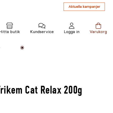
Aktuella kampanjer
Hitta butik
Kundservice
Logga in
Varukorg
Maskiner
Växter
Varumärken
Tjänster
Kunskap
 Trikem Cat Relax 200g