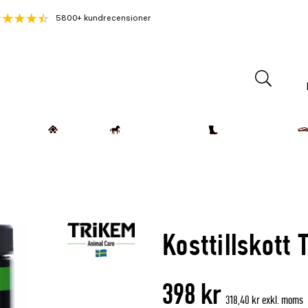
5800+ kundrecensioner
Lantdjur
Hemmet
Häst & Ryttare
Kläder & Skor
Kosttillskott
398 kr
318,40 kr exkl. moms