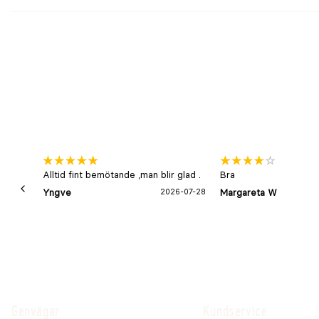
Kattens vikt
Giva per dag
Under 10kg
2,5ml (2g)
11–20kg
5ml (4g)
Sammansättning
Dextros och hydrolyserat mjölkprotein.
Deklarerat innehåll
Alltid fint bemötande ,man blir glad .
Bra
Per 2,5ml: hydrolyserat mjölkprotein 68mg, tryptofan 3
Yngve
2026-07-28
Margareta W
(B1) 3a821 19mg och Saccharomyces cerevisiae NCYC Sc
10¹⁰ cfu.
Analytiska beståndsdelar
Per kg: råprotein 11,0%, råolja och råfett 0,63%, växttrå
kalcium 360mg/kg, natrium 1300mg/kg och fosfor 200m
Genvägar
Kundservice