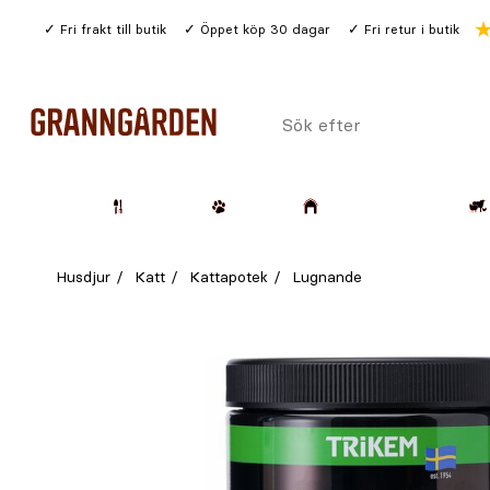
Gå
Fri frakt till butik
Öppet köp 30 dagar
Fri retur i butik
till
huvudinnehållet
Sök
efter
Trädgård
Husdjur
Lantbruk & Skog
Husdjur
Katt
Kattapotek
Lugnande