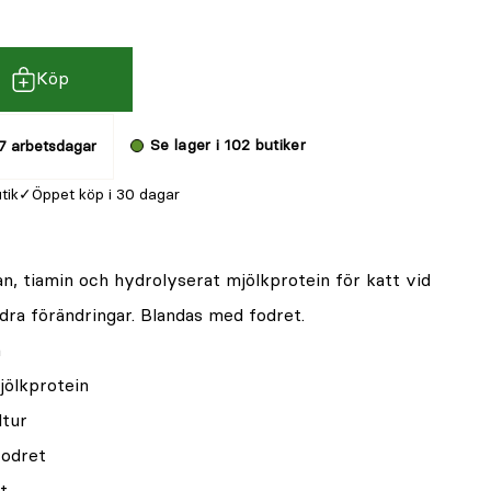
Köp
Se lager i 102 butiker
7 arbetsdagar
utik
Öppet köp i 30 dagar
n, tiamin och hydrolyserat mjölkprotein för katt vid
andra förändringar. Blandas med fodret.
n
jölkprotein
ltur
fodret
t