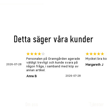
Detta säger våra kunder
Personalen på Granngården agerade
Mycket bra kon
c440 122mg, tiamin
väldigt trevligt och kunde svara på
2026-07-28
Margareth J
någon fråga, i samband med köp av
 47 4b1702 0,24 ×
annan artikel.
Anna B
2026-07-28
d 0,8%, råaska 4,75%,
g/kg.
Om oss
Tjänster