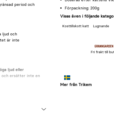
gränsad period och
Förpackning: 200g
Visas även i följande kategor
Kosttillskott katt
Lugnande
a ljud och
tet är inte
Fri frakt till bu
ga ljud eller
e och ersätter inte en
Mer från Trikem