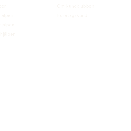
pen
Om kundklubben
jälpen
Företagskund
hjälpen
hjälpen