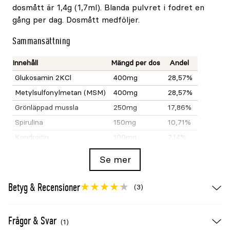
dosmått är 1,4g (1,7ml). Blanda pulvret i fodret en
gång per dag. Dosmått medföljer.
Sammansättning
Innehåll
Mängd per dos
Andel
Glukosamin 2KCl
400mg
28,57%
Metylsulfonylmetan (MSM)
400mg
28,57%
Grönläppad mussla
250mg
17,86%
Spirulina
150mg
10,71%
Kondroitin
100mg
7,14%
Se mer
Tillsatser
Tillsats
Mängd per dos
Andel
Betyg & Recensioner
(3)
Kalciumaskorbat
50mg
3,57%
L-arginin
50mg
3,57%
Frågor & Svar
(1)
Magnesiumstearat
7mg
0,5%