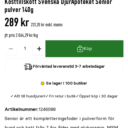
Kosttillskott Svenska DjurApoteket Senior
denna
recensioner
pulver 140g
produkt
289 kr
är
231,20 kr exkl. moms
{0}
jfr pris 2 064,29 kr/kg
av
5
−
+
Kvantitet
Köp
Förväntad leveranstid 3-7 arbetsdagar
Se lager i 100 butiker
Allt till husdjuren!
Fri retur i butik
Öppet köp i 30 dagar
Artikelnummer
1246088
Senior är ett kompletteringsfoder i pulverform för
hund och katt från 7 års ålder med glukosamin, MSM