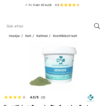
Gå
Genomsnitt
4.5
Fri frakt till butik
kund
till
Öppna
V
recension
huvudinnehållet
Meny
Sök
efter
Husdjur
Katt
Kattmat
Kosttillskott katt
Betyget
4.3
5
(3)
för
Öppna