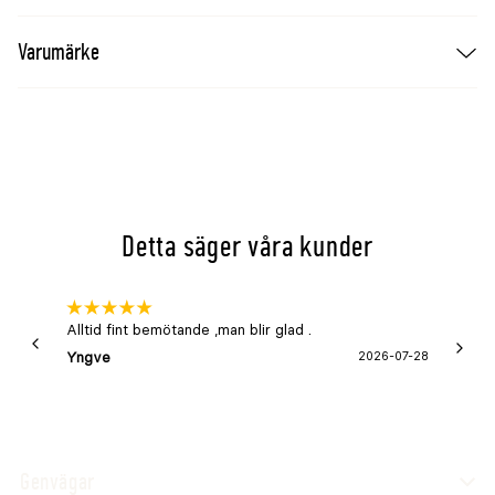
Analytiska beståndsdelar
Varumärke
Analytisk beståndsdel
Halt
Råprotein
15%
Råfett
5%
Råaska
13%
Råfibrer
5%
Detta säger våra kunder
Välj förpackning eller tablettform
Senior pulver
Alltid fint bemötande ,man blir glad .
Bra
Senior 200 tabletter
Yngve
2026-07-28
Marga
Genvägar