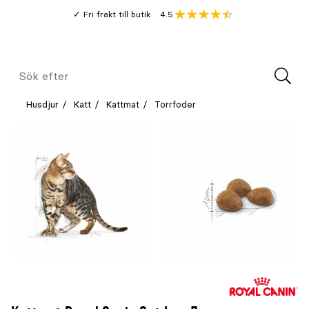
Gå
Genomsnitt
4.5
Fri frakt till butik
kund
till
Öppna
V
recension
huvudinnehållet
Meny
Sök
efter
Husdjur
Katt
Kattmat
Torrfoder