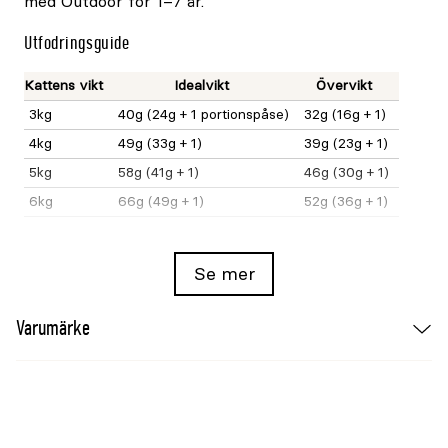
med Outdoor för 1–7 år.
Utfodringsguide
Kattens vikt
Idealvikt
Övervikt
3kg
40g (24g + 1 portionspåse)
32g (16g + 1)
4kg
49g (33g + 1)
39g (23g + 1)
5kg
58g (41g + 1)
46g (30g + 1)
6kg
66g (49g + 1)
52g (36g + 1)
Mängderna anges per dag.
Se mer
Sammansättning
majsmjöl, dehydrerade fjäderfäproteiner, majs,
Varumärke
djurfetter, hydrolyserade animaliska proteiner,
korn, majsgluten, vetegluten*, betmassa, sojaolja,
jästprodukter, mineraler, fiskolja, jäst (källa till
mannanoligosackarider), gurkörtsolja, glukosamin
från fermentering, mjöl av ringblomma, hydrolysat