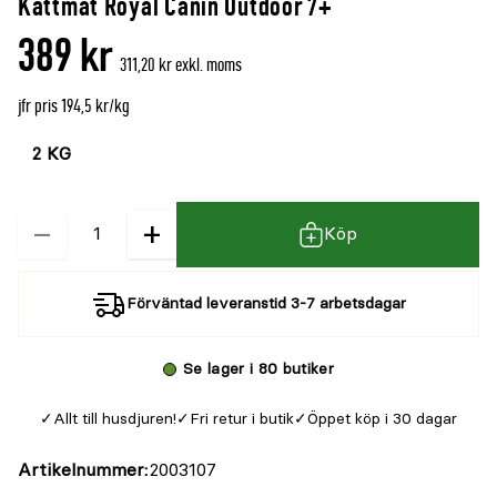
Kattmat Royal Canin Outdoor 7+
389 kr
311,20 kr exkl. moms
jfr pris 194,5 kr/kg
Välj
Välj
färg
storlek
−
+
Kvantitet
Köp
Förväntad leveranstid 3-7 arbetsdagar
Se lager i 80 butiker
Allt till husdjuren!
Fri retur i butik
Öppet köp i 30 dagar
Artikelnummer
2003107