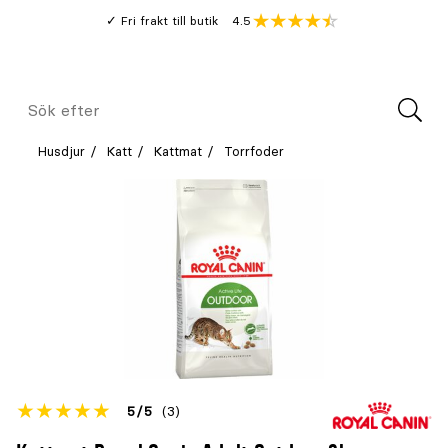
Gå
Genomsnitt
4.5
Fri frakt till butik
kund
till
Öppna
V
recension
huvudinnehållet
Meny
Sök
efter
Husdjur
Katt
Kattmat
Torrfoder
Betyget
5
5
(3)
för
Öppna