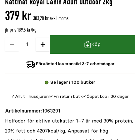
Kattmat Royal Canin Adult Outdoor 2kg
denna
recensioner
379 kr
produkt
303,20 kr exkl. moms
är
jfr pris 189,5 kr/kg
{0}
av
−
+
Kvantitet
Köp
5
Förväntad leveranstid 3-7 arbetsdagar
Se lager i 100 butiker
Allt till husdjuren!
Fri retur i butik
Öppet köp i 30 dagar
Artikelnummer
1063291
Helfoder för aktiva utekatter 1–7 år med 30% protein,
20% fett och 4207kcal/kg. Anpassat för hög