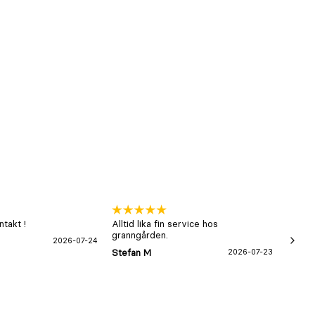
takt !
Alltid lika fin service hos
xx
granngården.
2026-07-24
Hans-B
Stefan M
2026-07-23