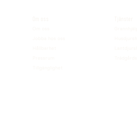
lossningshjälp med
.
Om oss
Tjänster
Om oss
Grannhjäl
Jobba hos oss
Husdjursh
Hållbarhet
Lantdjurs
Pressrum
Trädgårds
Tillgänglighet