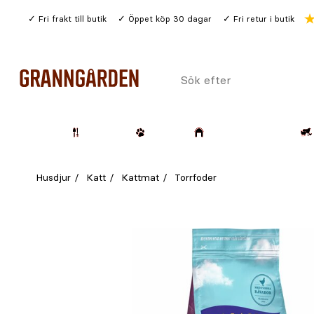
Gå
Fri frakt till butik
Öppet köp 30 dagar
Fri retur i butik
till
huvudinnehållet
Sök
efter
Trädgård
Husdjur
Lantbruk & Skog
Husdjur
Katt
Kattmat
Torrfoder