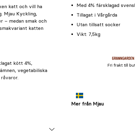
Med 4% färsklagad svens
en katt och vill ha
. Mjau Kyckling,
Tillagat i Vårgårda
ter – medan smak och
Utan tillsatt socker
n smakvariant katten
Vikt: 7,5kg
lagat kött 4%,
Fri frakt till bu
lämnen, vegetabiliska
 råvaror.
Mer från Mjau
 vitamin E 60mg,
0mg; mangan
; jod (kalciumjodat,