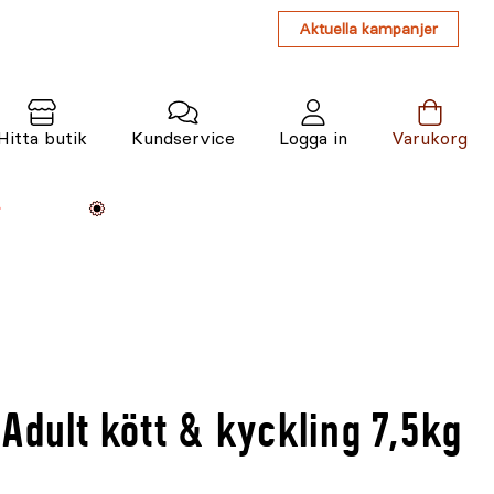
Aktuella kampanjer
Hitta butik
Kundservice
Logga in
Varukorg
Maskiner
Växter
Varumärken
Tjänster
Kunskap
Adult kött & kyckling 7,5kg