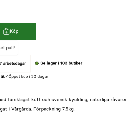
Köp
l pall!
Se lager i 103 butiker
7 arbetsdagar
utik
Öppet köp i 30 dagar
ed färsklagat kött och svensk kyckling, naturliga råvaror
lagat i Vårgårda. Förpackning 7,5kg.
r