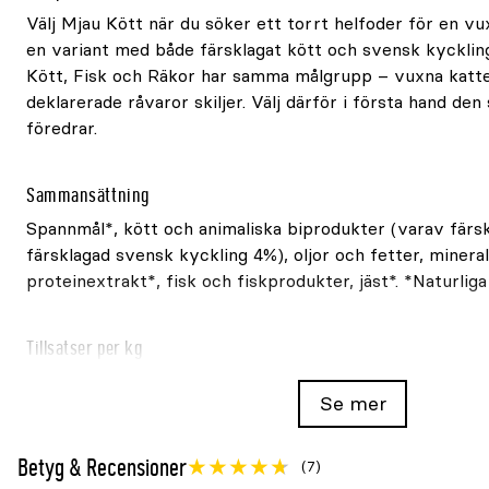
Välj Mjau Kött när du söker ett torrt helfoder för en vux
en variant med både färsklagat kött och svensk kyckling
Kött, Fisk och Räkor har samma målgrupp – vuxna kat
deklarerade råvaror skiljer. Välj därför i första hand de
föredrar.
Sammansättning
Spannmål*, kött och animaliska biprodukter (varav färsk
färsklagad svensk kyckling 4%), oljor och fetter, minera
proteinextrakt*, fisk och fiskprodukter, jäst*. *Naturliga
Tillsatser per kg
Näringstillsatser: Vitamin A 10000IE, vitamin D3 1000IE,
Se mer
taurin 800mg; koppar (koppar(II)sulfat, pentahydrat) 1
(mangan(II)oxid) 7mg; zink (zinksulfat, monohydrat) 70mg
anhydrat) 0,5mg. Tekniska tillsatser: Antioxidanter.
Betyg & Recensioner
(7)