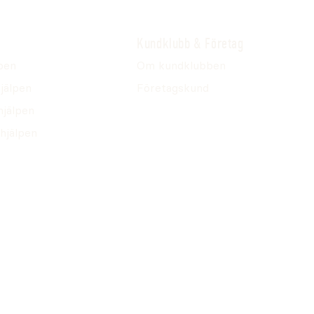
Kundklubb & Företag
pen
Om kundklubben
jälpen
Företagskund
hjälpen
hjälpen