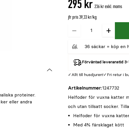
295 kr
är
236 kr exkl. moms
{0}
av
jfr pris 39,33 kr/kg
5
−
+
Kvantitet
36 säckar = köp en he
Förväntad leveranstid 3-
Allt till husdjuren!
Fri retur i b
Artikelnummer
1247732
aliska proteiner.
Helfoder för vuxna katter m
cker eller andra
och utan tillsatt socker. Til
Helfoder för vuxna katte
Med 4% färsklagat kött