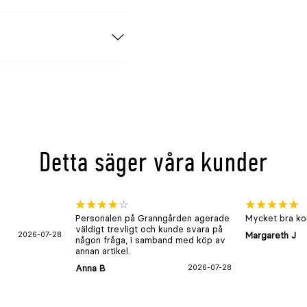
arav kalcium 1,1%,
ar energi
g. Mängderna är
Detta säger våra kunder
 aktivitet. Ett
rt tillsammans med
Personalen på Granngården agerade
Mycket bra kon
väldigt trevligt och kunde svara på
2026-07-28
Margareth J
någon fråga, i samband med köp av
annan artikel.
teras som mjukplast.
Anna B
2026-07-28