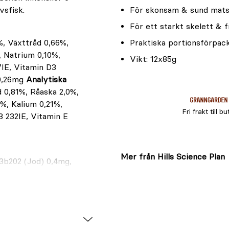
vsfisk.
För skonsam & sund mats
För ett starkt skelett & f
%, Växttråd 0,66%,
Praktiska portionsförpac
, Natrium 0,10%,
Vikt: 12x85g
7IE, Vitamin D3
 0,26mg
Analytiska
d 0,81%, Råaska 2,0%,
%, Kalium 0,21%,
Fri frakt till bu
3 232IE, Vitamin E
Mer från Hills Science Plan
 3b202 (Jod) 0,4mg,
nk) 35,2mg; färgad
tser: 3b103 (Järn)
2 (Mangan) 3,6mg,