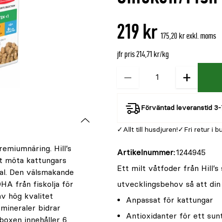
är
{0}
219 kr
av
175,20 kr exkl. moms
5
jfr pris 214,71 kr/kg
−
+
Kvantitet
Förväntad leveranstid 3-
Allt till husdjuren!
Fri retur i b
remiumnäring. Hill’s
Artikelnummer
1244945
tt möta kattungars
Ett milt våtfoder från Hill’
tial. Den välsmakande
HA från fiskolja för
utvecklingsbehov så att din li
v hög kvalitet
Anpassat för kattungar
mineraler bidrar
Antioxidanter för ett s
boxen innehåller 6