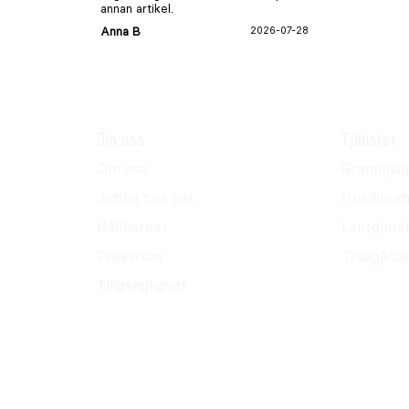
annan artikel.
Anna B
2026-07-28
Om oss
Tjänster
Om oss
Grannhjäl
Jobba hos oss
Husdjursh
Hållbarhet
Lantdjurs
Pressrum
Trädgårds
Tillgänglighet