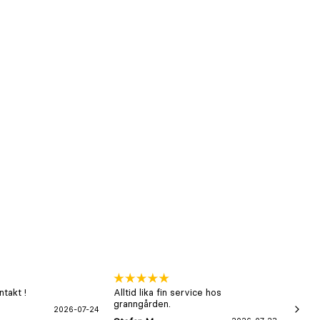
takt !
Alltid lika fin service hos
xx
granngården.
2026-07-24
Hans-B