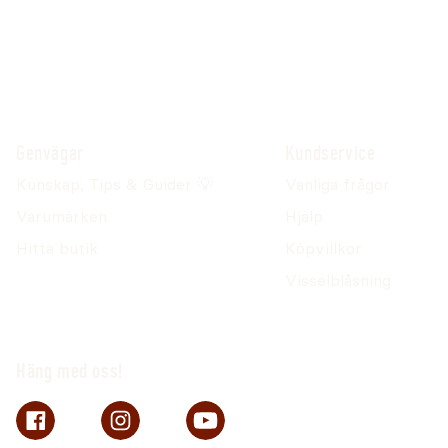
Genvägar
Kundservice
Kunskap, Tips & Guider 💡
Vanliga frågor
Varumärken
Hjälp
Hitta butik
Köpvillkor
Visselblåsning
Häng med oss!