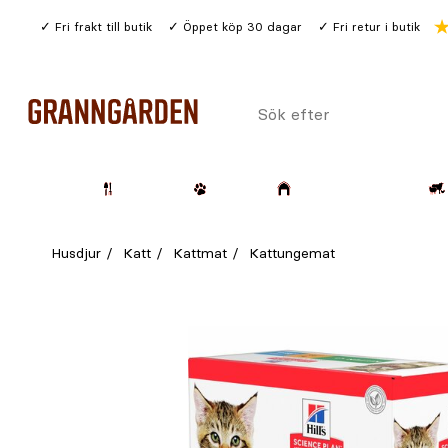
Gå
Fri frakt till butik
Öppet köp 30 dagar
Fri retur i butik
till
huvudinnehållet
Sök
efter
Trädgård
Husdjur
Lantbruk & Skog
Husdjur
Katt
Kattmat
Kattungemat