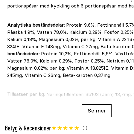
portionspåsar med kyckling och 6 portionspåsar med ha
Analytiska beståndsdelar:
Protein 9,6%, Fettinnehåll 5,7
Råaska 1,9%, Vatten 78,0%, Kalcium 0,29%, Fosfor 0,25%
Kalium 0,18%, Magnesium 0,02%; per kg: Vitamin A 22.13
324IE, Vitamin E 143mg, Vitamin C 22mg, Beta-karoten
beståndsdelar:
Protein 10,2%, Fettinnehåll 5,8%, Växttrå
Vatten 78,0%, Kalcium 0,29%, Fosfor 0,25%, Natrium 0,11
Magnesium 0,02%; per kg: Vitamin A 18.825IE, Vitamin D
245mg, Vitamin C 26mg, Beta-karoten 0,37mg
Tillsatser per kg:
Näringstillsatser: 3b103 (Järn) 13,7mg,
3b405 (Koppar) 3,6mg, 3b502 (Mangan) 3,0mg, 3b603 (Zi
med naturlig sockerkulör
Tillsatser per kg:
Näringstillsa
Se mer
16,3mg, 3b202 (Jod) 0,5mg, 3b405 (Koppar) 2,7mg, 3b50
3b603 (Zink) 41,9mg; färgad med naturlig sockerkulör
Betyg & Recensioner
(1)