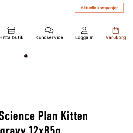
Aktuella kampanjer
Hitta butik
Kundservice
Logga in
Varukorg
Maskiner
Växter
Varumärken
Tjänster
Kunskap
 Science Plan Kitten
 gravy 12x85g