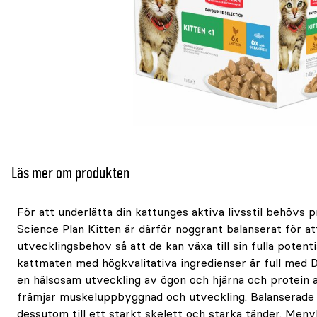
Läs mer om produkten
För att underlätta din kattunges aktiva livsstil behövs p
Science Plan Kitten är därför noggrant balanserat för a
utvecklingsbehov så att de kan växa till sin fulla poten
kattmaten med högkvalitativa ingredienser är full med D
en hälsosam utveckling av ögon och hjärna och protein a
främjar muskeluppbyggnad och utveckling. Balanserade 
dessutom till ett starkt skelett och starka tänder. Meny