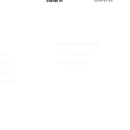
Stefan M
2026-07-23
Kundklubb & Företag
pen
Om kundklubben
jälpen
Företagskund
hjälpen
hjälpen