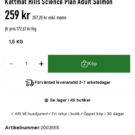
Kattmat Hills Science Plan Adult Salmon
259 kr
207,20 kr exkl. moms
jfr pris 172,67 kr/kg
Välj
Välj
färg
storlek
−
+
Kvantitet
Köp
Förväntad leveranstid 3-7 arbetsdagar
Se lager i 45 butiker
Allt till husdjuren!
Fri retur i butik
Öppet köp i 30 dagar
Artikelnummer
2003555