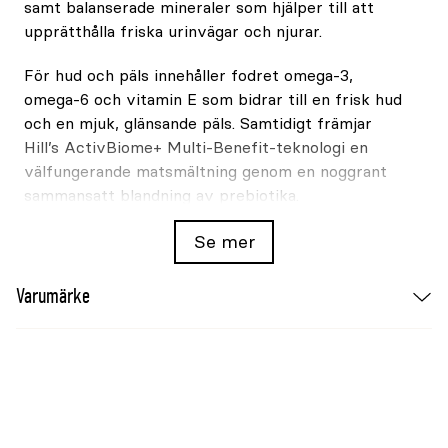
samt balanserade mineraler som hjälper till att
upprätthålla friska urinvägar och njurar.
För hud och päls innehåller fodret omega-3,
omega-6 och vitamin E som bidrar till en frisk hud
och en mjuk, glänsande päls. Samtidigt främjar
Hill’s ActivBiome+ Multi-Benefit-teknologi en
välfungerande matsmältning genom en noggrant
sammansatt blandning av prebiotika.
Resultatet är ett välsmakande och näringsrikt
Se mer
kattfoder som hjälper din vuxna katt att hålla sig
pigg, aktiv och välmående varje dag.
Varumärke
Fördelar
ActivBiome+ Multi-Benefit för optimal
matsmältningshälsa och allmänt