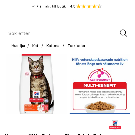
Gå
Genomsnitt
4.5
Fri frakt till butik
kund
till
Öppna
V
recension
huvudinnehållet
Meny
Sök
efter
Husdjur
Katt
Kattmat
Torrfoder