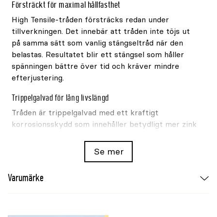
Försträckt för maximal hållfasthet
High Tensile-tråden försträcks redan under
tillverkningen. Det innebär att tråden inte töjs ut
på samma sätt som vanlig stängseltråd när den
belastas. Resultatet blir ett stängsel som håller
spänningen bättre över tid och kräver mindre
efterjustering.
Trippelgalvad för lång livslängd
Tråden är trippelgalvad med ett kraftigt
korrosionsskydd som innehåller betydligt mer zink
än traditionell galvaniserad stängseltråd. Det ger
ett effektivt skydd mot rost och gör tråden
Se mer
särskilt lämplig för permanent utomhusbruk i
krävande miljöer.
Varumärke
Hög brottstyrka för krävande stängsel
Den höga draghållfastheten gör att tråden klarar