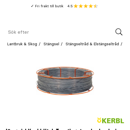
Gå
Genomsnitt
4.5
Fri frakt till butik
kund
till
Öppna
V
recension
huvudinnehållet
Meny
Sök
efter
Lantbruk & Skog
Stängsel
Stängseltråd & Elstängseltråd
Jä