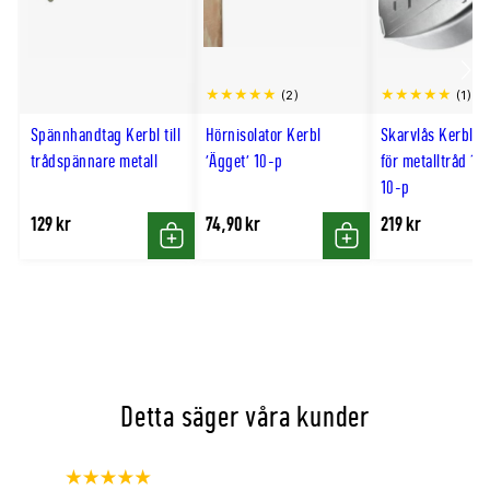
Välj rätt variant
Diameter
Leveransform
Längd
2,0mm
Lös ring
1000m
Scro
(2)
(1)
2,5mm
Lös ring
625m
till
Spännhandtag Kerbl till
Hörnisolator Kerbl
Skarvlås Kerbl G
2,0mm
Spole
1000m
hög
trådspännare metall
'Ägget' 10-p
för metalltråd 1
2,5mm
Spole
650m
10-p
129 kr
74,90 kr
219 kr
Lös ring eller spole?
Köp
Köp
Lös ring
Lägre inköpskostnad
Passar mindre projekt
Kräver större försiktighet vid avlindning
Detta säger våra kunder
Spole