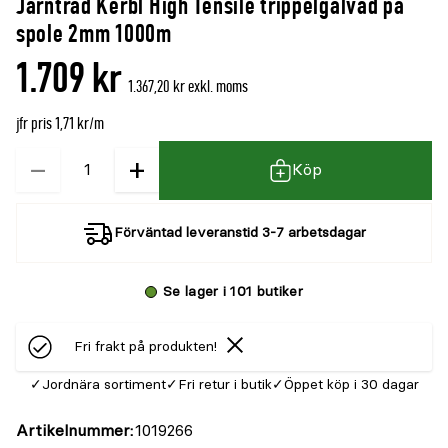
Järntråd Kerbl High Tensile trippelgalvad på
spole 2mm 1000m
1.709 kr
1.367,20 kr exkl. moms
jfr pris 1,71 kr/m
−
+
Kvantitet
Köp
Förväntad leveranstid 3-7 arbetsdagar
Se lager i 101 butiker
Fri frakt på produkten!
Jordnära sortiment
Fri retur i butik
Öppet köp i 30 dagar
Artikelnummer
1019266