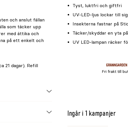
Tyst, luktfri och giftfri
UV-LED-ljus lockar till si
ten och anslut fällan
Insekterna fastnar på St
sfälla som täcker upp
Täcker/skyddar en yta p
rer med ättika och
na på ett enkelt och
UV LED-lampan räcker fö
 21 dagar). Refill
Fri frakt till bu
Ingår i 1 kampanjer