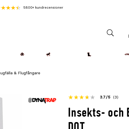
5800+ kundrecensioner
Lantdjur
Hemmet
Häst & Ryttare
Kläder & Skor
lugfälla & Flugfångare
Betyget
3.7
5
(3)
för
Öppna
Insekts- och 
denna
recensioner
produkt
DOT