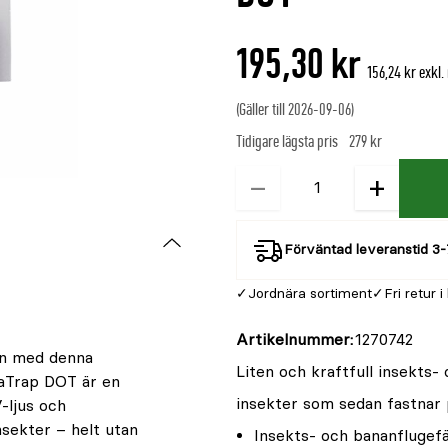
är
{0}
195,30 kr
av
156,24 kr exkl
5
(Gäller till 2026-09-06)
Tidigare lägsta pris
279 kr
−
+
Kvantitet
Förväntad leveranstid 3-
Jordnära sortiment
Fri retur i
Artikelnummer
1270742
än med denna
Liten och kraftfull insekts-
naTrap DOT är en
insekter som sedan fastnar 
-ljus och
nsekter – helt utan
Insekts- och bananflugef