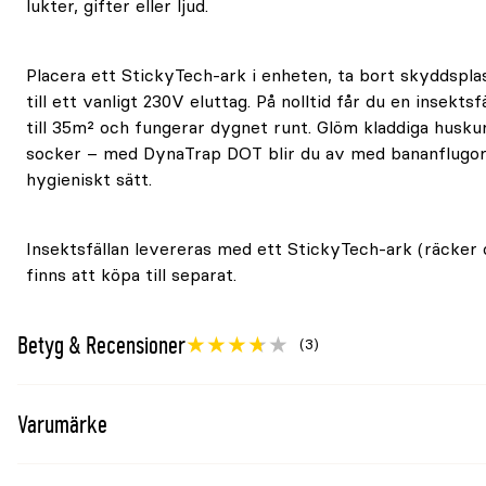
lukter, gifter eller ljud.
Placera ett StickyTech-ark i enheten, ta bort skyddsplas
till ett vanligt 230V eluttag. På nolltid får du en insekt
till 35m² och fungerar dygnet runt. Glöm kladdiga husku
socker – med DynaTrap DOT blir du av med bananflugor
hygieniskt sätt.
Insektsfällan levereras med ett StickyTech-ark (räcker ca
finns att köpa till separat.
Betyg & Recensioner
(3)
Varumärke