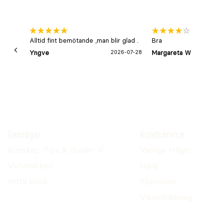
Alltid fint bemötande ,man blir glad .
Bra
Yngve
2026-07-28
Margareta W
Genvägar
Kundservice
Kunskap, Tips & Guider 💡
Vanliga frågor
Varumärken
Hjälp
Hitta butik
Köpvillkor
Visselblåsning