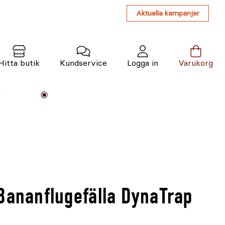
Aktuella kampanjer
Hitta butik
Kundservice
Logga in
Varukorg
Maskiner
Växter
Varumärken
Tjänster
Kunskap
Bananflugefälla DynaTrap