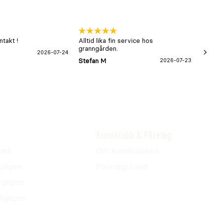
takt !
Alltid lika fin service hos
xx
granngården.
2026-07-24
Hans-B
Stefan M
2026-07-23
Kundklubb & Företag
pen
Om kundklubben
jälpen
Företagskund
hjälpen
hjälpen