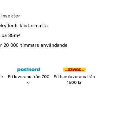
g insekter
ickyTech-klistermatta
å ca 35m²
r 20 000 timmars användande
tik
Fri leverans från 700
Fri hemleverans från
kr
1500 kr