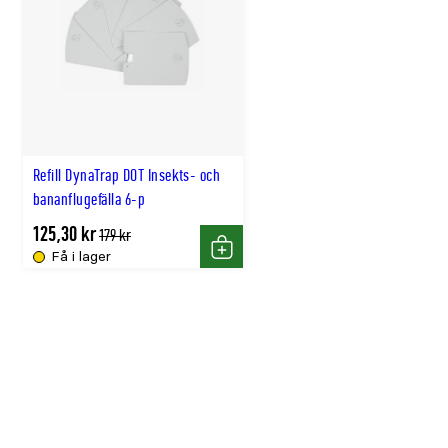
Refill DynaTrap DOT Insekts- och
bananflugefälla 6-p
125,30 kr
Tidligere
179 kr
lägsta
Få i lager
Köp
pris