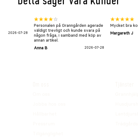
Detta säger våra kunder
Personalen på Granngården agerade
Mycket bra kon
väldigt trevligt och kunde svara på
2026-07-28
Margareth J
någon fråga, i samband med köp av
annan artikel.
Anna B
2026-07-28
Om oss
Tjänster
Om oss
Grannhjäl
Jobba hos oss
Husdjursh
Hållbarhet
Lantdjurs
Pressrum
Trädgårds
Tillgänglighet