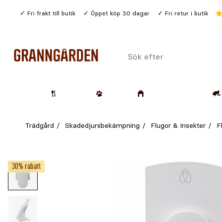
Gå
Fri frakt till butik
Öppet köp 30 dagar
Fri retur i butik
till
huvudinnehållet
Sök
efter
Trädgård
Husdjur
Lantbruk & Skog
Trädgård
Skadedjursbekämpning
Flugor & Insekter
F
30% rabatt