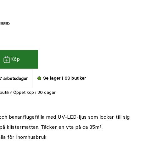
. moms
Köp
Se lager i 69 butiker
7 arbetsdagar
 butik
Öppet köp i 30 dagar
 och bananflugefälla med UV-LED-ljus som lockar till sig
på klistermattan. Täcker en yta på ca 35m².
älla för inomhusbruk