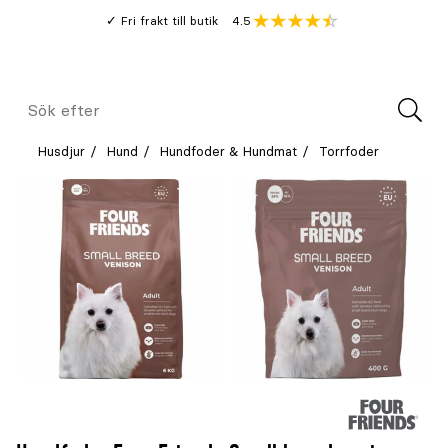
Gå
Genomsnitt
4.5
Fri frakt till butik
kund
till
Öppna
V
recension
huvudinnehållet
Meny
Sök
efter
Husdjur
Hund
Hundfoder & Hundmat
Torrfoder