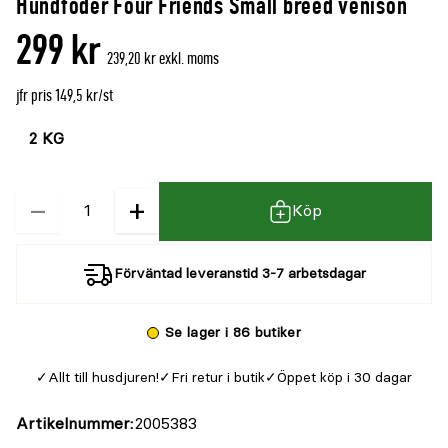
Hundfoder Four Friends Small breed venison
299 kr
239,20 kr exkl. moms
jfr pris 149,5 kr/st
Välj
Välj
färg
storlek
−
+
Kvantitet
Köp
Förväntad leveranstid 3-7 arbetsdagar
Se lager i 86 butiker
Allt till husdjuren!
Fri retur i butik
Öppet köp i 30 dagar
Artikelnummer
2005383